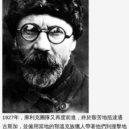
1927年，庫利克團隊又再度前進，終於艱苦地抵達通
古斯加，並僱用當地的鄂溫克族獵人帶著他們到撞擊地