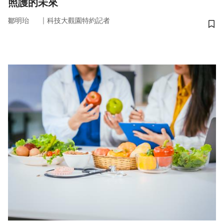
照護的未來
｜
鄒明珆
科技大觀園特約記者
儲