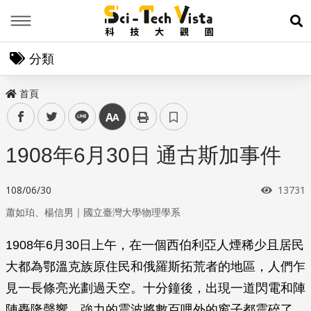
Menu
展
分類
首頁
facebook
twitter
line
中
1908年6月30日 通古斯加事件
瀏覽次
108/06/30
13731
｜
蕭如珀、楊信男
國立臺灣大學物理學系
1908年6月30日上午，在一個西伯利亞人煙稀少且居民
大都為鄂溫克族原住民和俄羅斯拓荒者的地區，人們乍
見一長條亮光劃過天空。十分鐘後，出現一道閃電和陣
陣轟隆聲響，強力的震波將數百哩外的窗子都震碎了。