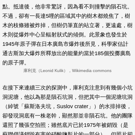
點。抵達後，他非常驚訝，因為看不到撞擊的隕石坑。
不過，卻有一長達5哩的區域其中的樹木都燒焦了，樹
木的枝條雖被炸掉，但樹仍筆直的站立著，更遠處，樹
木則從爆炸中心呈輻射狀式的傾倒。此景象也發生於
1945年原子彈在日本廣島市爆炸後所見，科學家估計
通古斯加大爆炸所釋放出的能量約當於185個投擲廣島
的原子彈。
庫利克（Leonid Kulik），Wikimedia commons
在接下來連續三次的探測中，庫利克注意到有幾個小坑
洞泥塘，他以為那是隕石坑洞，但把其中一個泥塘坑洞
（綽號「蘇斯洛夫坑，Suslov crater」）的水排掉後，
卻發現洞底有一株老幹，顯然那並非隕石坑。他的團隊
還照了幾張空拍照；雖然底片已於1975年被銷毀（是
蘇聯倡議銷毀有害的硝酸鹽影片的一部分），但照片卻