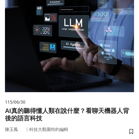
115/06/30
AI真的聽得懂人類在說什麼？看聊天機器人背
後的語言科技
｜
陳玉鳳
科技大觀園特約編輯
儲