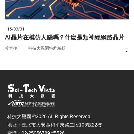
115/03/31
AI晶片在模仿人腦嗎？什麼是類神經網路晶片
｜
黃宜稜
科技大觀園特約編輯
儲
科技大觀園 ©2020 All Rights Reserved.
地址：臺北市大安區和平東路二段106號22樓
電話：02-25056789 #5526