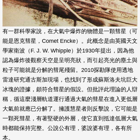
有一群科學家說，在大氣中爆炸的物體是一顆彗星（可
能是恩克彗星，Comet Encke）。此概念是由英國天文
學家衛波（F. J. W. Whipple）於1930年提出，因為他
認為爆炸後觀察天空是呈明亮狀，而引起亮光的塵土與
粒子可能就是分解的彗尾殘留。2010探勘隊使用透地
雷達研究通古斯加現場，也找到了形成蘇斯洛夫坑巨大
冰塊的證據，頗符合彗星的假設。但批評此理論的人辯
稱，循這麼淺層軌道運行通過大氣的彗星在進入更低層
大氣前就應已分解了。擁護慧星者則反擊說，它可能是
一顆死彗星，有著堅硬的外層，使它直到抵達低層大氣
時都能保持完整。公說公有理，婆說婆有理，各有所
本。