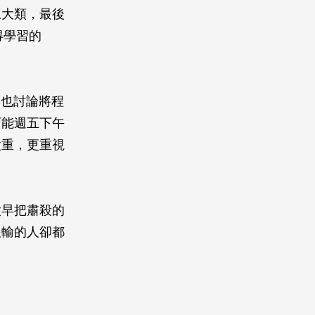
三大類，最後
得學習的
年也討論將程
可能週五下午
太重，更重視
太早把肅殺的
跟輸的人卻都