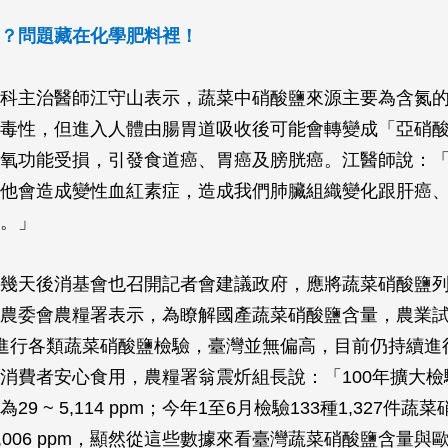
？問題藏在化學肥料裡！
科主治醫師江守山表示，蔬菜中硝酸鹽來源主要為含氮
毒性，但進入人體由腸胃道吸收後可能會轉變成「亞硝
氧功能受損，引發食道癌、胃癌及膀胱癌。江醫師說：
他會造成變性血紅素症，造成我們肺臟組織變化跟肝癌
。」
幾天後消基會也召開記者會建議政府，應將蔬菜硝酸鹽
農委會農糧署表示，為瞭解國產蔬菜硝酸鹽含量，農業試
進行各類蔬菜硝酸鹽檢驗，臺灣並無偏高，目前仍持續進
消費者安心食用，農糧署翁震炘組長說：「100年擴大檢驗10
29 ~ 5,114 ppm；今年1至6月檢驗133種1,327件
 5,006 ppm，顯然從這些數據來看臺灣蔬菜硝酸鹽含量