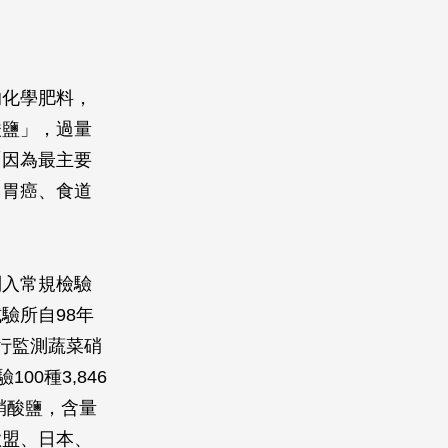
的化學肥料，
酸鹽」，過量
「因為最主要
、胃癌、食道
列入常規檢驗
驗所自98年
行監測蔬菜硝
0種3,846
蔬菜硝酸鹽，含量
與歐盟、日本、