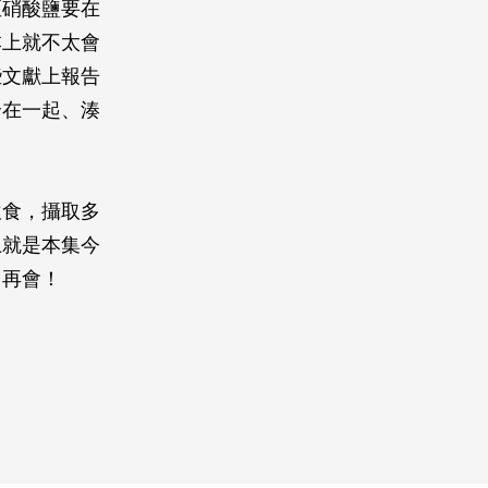
亞硝酸鹽要在
本上就不太會
些文獻上報告
合在一起、湊
飲食，攝取多
上就是本集今
，再會！