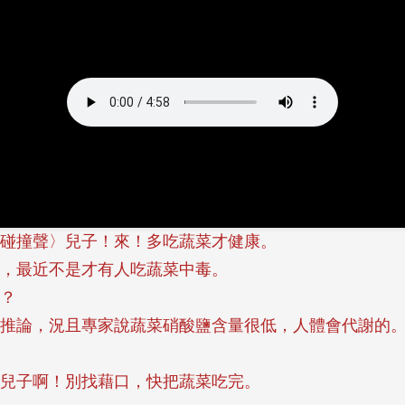
碰撞聲〉兒子！來！多吃蔬菜才健康。
，最近不是才有人吃蔬菜中毒。
？
推論，況且專家說蔬菜硝酸鹽含量很低，人體會代謝的
兒子啊！別找藉口，快把蔬菜吃完。