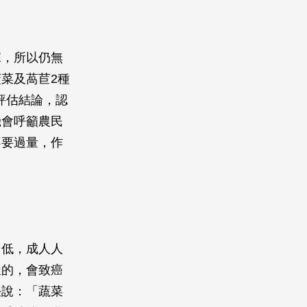
據，所以仍無
菜及萵苣2種
合評估結論，認
機會呼籲農民
不要過量，作
常低，成人人
樣的，會致癌
任說：「蔬菜