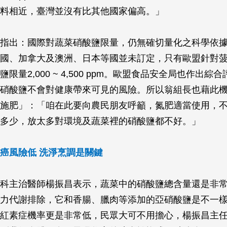
料相近，臺灣並沒有比其他國家偏高。」
指出：國際對蔬菜硝酸鹽限量，仍無確切量化之科學依
國、加拿大及澳洲、日本等國並未訂定，只有歐盟針對菠
限量2,000 ~ 4,500 ppm。歐盟食品安全局也作出綜
硝酸鹽不會對健康帶來可見的風險。所以翁組長也藉此
施肥」：「咱在此要向農民朋友呼籲，氮肥適當使用，
多少，放太多對環境及蔬菜裡的硝酸鹽都不好。」
癌風險低 洗淨烹調是關鍵
科主治醫師楊振昌表示，蔬菜中的硝酸鹽總含量還是非
力代謝排除，它和香腸、臘肉等添加的亞硝酸鹽是不一
紅素症機率更是非常低，民眾大可不用擔心，楊振昌主