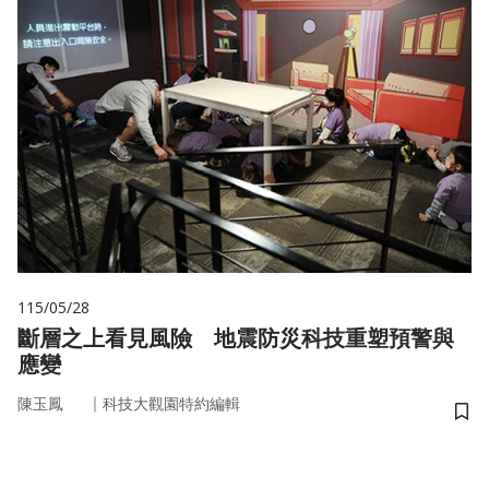
115/05/28
斷層之上看見風險 地震防災科技重塑預警與
應變
｜
陳玉鳳
科技大觀園特約編輯
儲