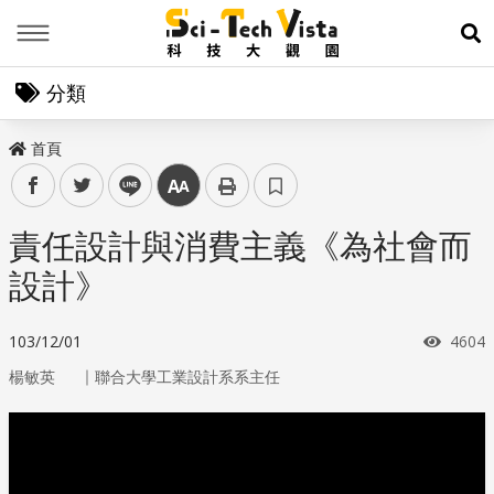
Menu
展
分類
首頁
facebook
twitter
line
中
責任設計與消費主義《為社會而
設計》
瀏覽
103/12/01
4604
｜
楊敏英
聯合大學工業設計系系主任