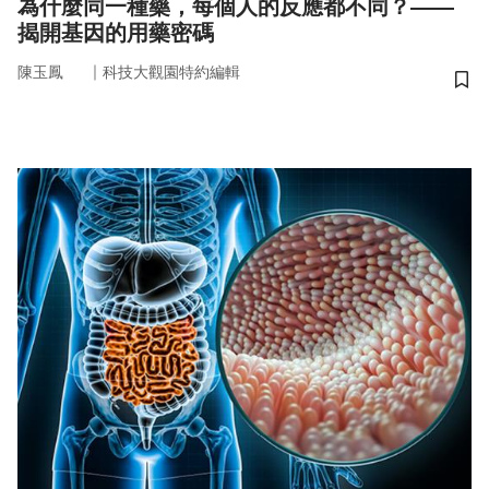
為什麼同一種藥，每個人的反應都不同？——
揭開基因的用藥密碼
｜
陳玉鳳
科技大觀園特約編輯
儲