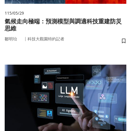
115/05/29
氣候走向極端：預測模型與調適科技重建防災
思維
｜
鄒明珆
科技大觀園特約記者
儲