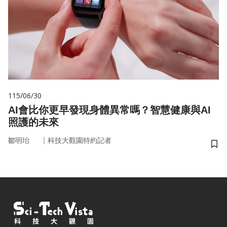
115/06/30
AI會比你更早發現身體異常嗎？智慧健康與AI
照護的未來
｜
鄒明珆
科技大觀園特約記者
儲