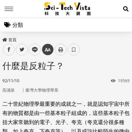
Menu
展
分類
首頁
facebook
twitter
line
中
什麼是反粒子？
瀏覽次
92/11/10
19569
｜
高涌泉
臺灣大學物理學系
二十世紀物理學最重要的成就之一，就是認知宇宙中所
有的物質都是由一些基本粒子組成的，這些基本粒子包
括大家常聽到的電子、光子、夸克（夸克還分很多種
類，如上夸克、下夸克等），以及或許比較陌生的微中