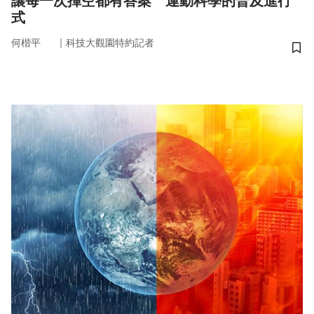
讓每一次揮空都有答案 運動科學的普及進行
式
｜
何楷平
科技大觀園特約記者
儲