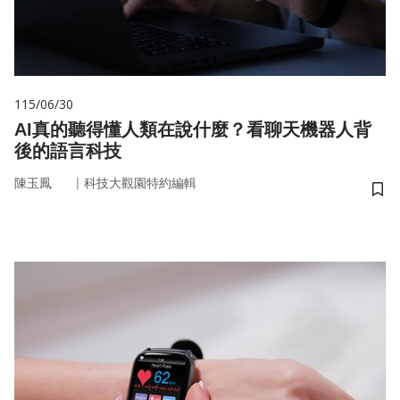
115/06/30
AI真的聽得懂人類在說什麼？看聊天機器人背
後的語言科技
｜
陳玉鳳
科技大觀園特約編輯
儲