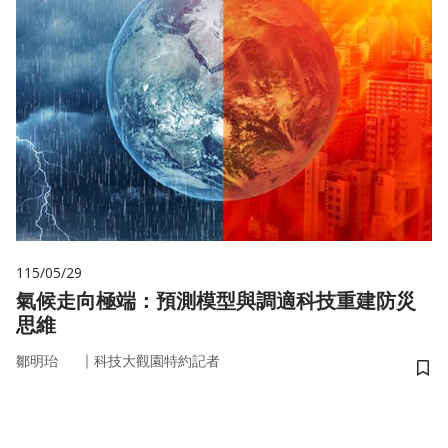
115/05/29
氣候走向極端：預測模型與調適科技重建防災
思維
｜
鄒明珆
科技大觀園特約記者
儲