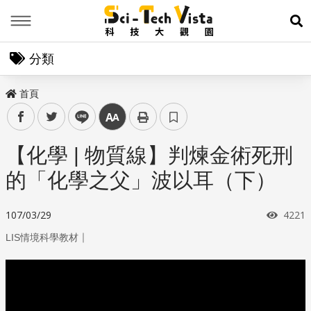
Menu
展
分類
首頁
facebook
twitter
line
中
【化學 | 物質線】判煉金術死刑
的「化學之父」波以耳（下）
瀏覽
107/03/29
4221
｜
LIS情境科學教材