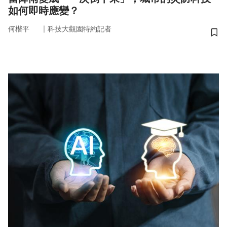
如何即時應變？
｜
何楷平
科技大觀園特約記者
儲