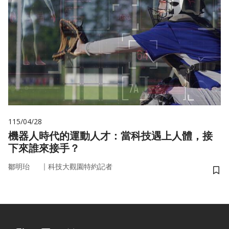
115/04/28
機器人時代的運動人才：當科技遇上人體，接
下來誰來接手？
｜
鄒明珆
科技大觀園特約記者
儲