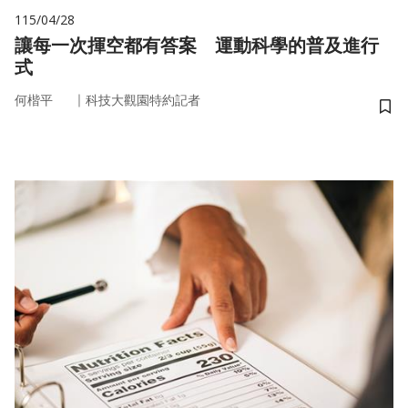
115/04/28
讓每一次揮空都有答案 運動科學的普及進行
式
｜
何楷平
科技大觀園特約記者
儲