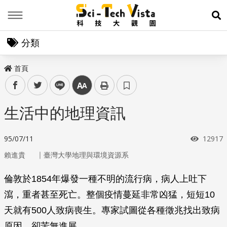
Menu
展
分類
首頁
facebook
twitter
line
中
生活中的地理資訊
瀏覽次
95/07/11
12917
｜
賴進貴
臺灣大學地理與環境資源系
倫敦於1854年爆發一種不明的流行病，病人上吐下
瀉，重者甚至死亡。整個疫情蔓延非常凶猛，短短10
天就有500人致病喪生。專家試圖從各種徵兆找出致病
原因，卻苦無進展。