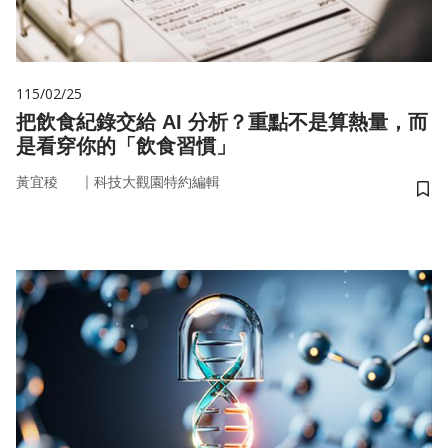
115/02/25
把飲食紀錄交給 AI 分析？重點不是算熱量，而
是看穿你的「飲食習慣」
｜
黃宜稜
科技大觀園特約編輯
儲