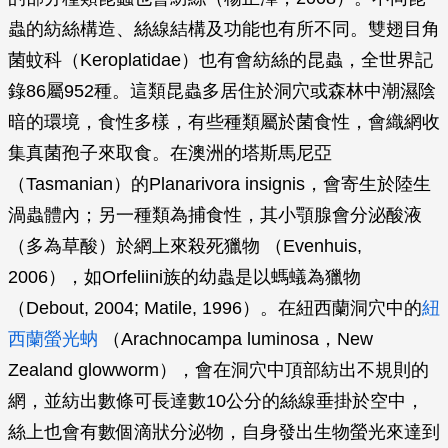
蟲的紡絲構造、絲線結構及功能也有所不同。雙翅目角
菌蚊科（Keroplatidae）也有會紡絲的昆蟲，全世界記
錄86屬952種。這類昆蟲多居住於洞穴或森林中潮濕陰
暗的環境，食性多樣，有些種類屬於菌食性，會織網收
集真菌孢子來取食。在澳洲的塔斯馬尼亞
（Tasmanian）的
Planarivora insignis
，會寄生於陸生
渦蟲體內；另一種類為捕食性，其小顎腺會分泌酸液
（多為草酸）於網上來殺死獵物 （Evenhuis,
2006），如Orfeliini族的幼蟲是以螞蟻為獵物
（Debout, 2004; Matile, 1996）。在紐西蘭洞穴中的
紐
西蘭螢光蚋
（
Arachnocampa luminosa
，New
Zealand glowworm），會在洞穴中頂部紡出不規則的
網，並紡出數條可長達數10公分的絲線垂掛於空中，
絲上也會有數個滴狀分泌物，自身發出生物螢光來達到