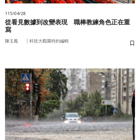
115/04/28
從看見數據到改變表現 職棒教練角色正在重
寫
｜
陳玉鳳
科技大觀園特約編輯
儲