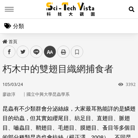
Menu
展
分類
首頁
facebook
twitter
line
中
朽木中的雙翅目織網捕食者
瀏覽
105/03/24
3392
｜
廖啟淳
國立中興大學昆蟲學系
昆蟲有不少類群會分泌絲線，大家最耳熟能詳的是鱗翅
目的幼蟲，但其實如纓尾目、紡足目、直翅目、脈翅
目、嚙蟲目、鞘翅目、毛翅目、膜翅目、蚤目等多個目
的部分種類昆蟲也會紡絲（楊正澤，2008）。不同昆