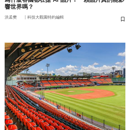
響世界嗎？
｜
洪孟樊
科技大觀園特約編輯
儲