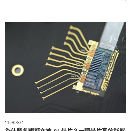
儲
115/03/31
為什麼各國都在搶 AI 晶片？一顆晶片真的能影