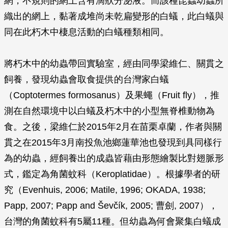
網，不規則的網上含有滴狀分泌液。而該種昆蟲幼蟲所
織出的網上，黏著成堆尚未乾扁變形的白蟻，此白蟻與
同在此朽木中棲息活動的白蟻種類相同。
將朽木中的幼蟲帶回實驗室，經由同學梁維仁、關貫之
飼養，發現幼蟲會取食提供的台灣家白蟻
（
Coptotermes formosanus
）及果蠅（Fruit fly），推
測在自然環境中以白蟻及朽木中的小型無脊椎動物為
食。之後，梁維仁於2015年2月在苗栗卓蘭，作者與關
貫之在2015年3月南投魚池鄉蓮華池也發現到具同樣行
為的幼蟲，經飼養出的成蟲皆藉由形態繪製比對翅脈形
式，鑑定為角菌蚊科（Keroplatidae）。根據學者的研
究（Evenhuis, 2006; Matile, 1996; OKADA, 1938;
Papp, 2007; Papp and Ševčík, 2005; 曹劍, 2007），
台灣的角菌蚊科有5屬11種。但幼蟲為何會聚集白蟻成