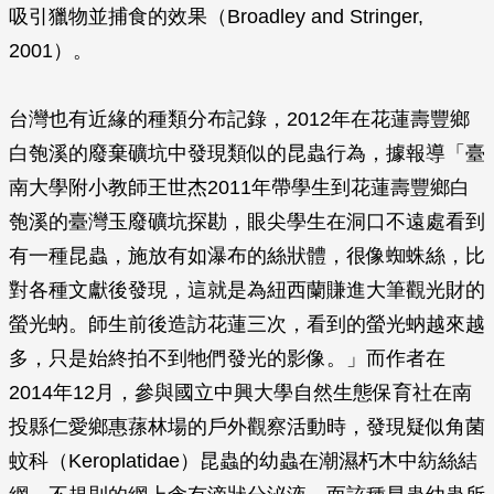
吸引獵物並捕食的效果（Broadley and Stringer,
2001）。
台灣也有近緣的種類分布記錄，2012年在花蓮壽豐鄉
白匏溪的廢棄礦坑中發現類似的昆蟲行為，據報導「臺
南大學附小教師王世杰2011年帶學生到花蓮壽豐鄉白
匏溪的臺灣玉廢礦坑探勘，眼尖學生在洞口不遠處看到
有一種昆蟲，施放有如瀑布的絲狀體，很像蜘蛛絲，比
對各種文獻後發現，這就是為紐西蘭賺進大筆觀光財的
螢光蚋。師生前後造訪花蓮三次，看到的螢光蚋越來越
多，只是始終拍不到牠們發光的影像。」而作者在
2014年12月，參與國立中興大學自然生態保育社在南
投縣仁愛鄉惠蓀林場的戶外觀察活動時，發現疑似角菌
蚊科（Keroplatidae）昆蟲的幼蟲在潮濕朽木中紡絲結