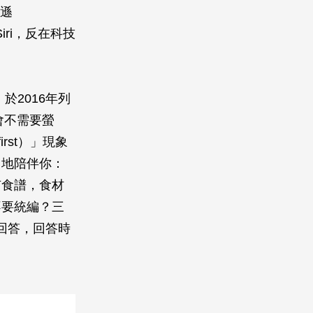
馬遜
的Siri，反在科技
於2016年列
會不需要螢
rst）」現象
」地陪伴你：
有食譜，食材
不要統編？三
你回答，回答時