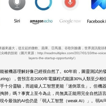
餅越來越大，從左起的微軟、蘋果、亞馬遜、谷歌到臉書，世界資訊龍頭
（圖片來源：http://readmultiplex.com/2017/01/10/the-voice-firs
layers-the-startup-opportunity/）
能被機器理解好像已經很自然了。60年前，圖靈測試的
 Turing），曾預言在2000年電腦程式能讓30%人類至少
乎十分靈驗，而超級人工智慧更能「迷倒眾生」。但機
掏肺」嗎？事實上至今為止，尚無真正能用完全自然語
現今最強的AI也仍是「弱人工智慧（weak AI）」。弱A