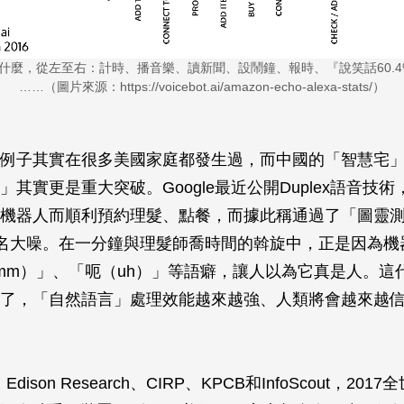
a做什麼，從左至右：計時、播音樂、讀新聞、設鬧鐘、報時、『說笑話60.
……（圖片來源：https://voicebot.ai/amazon-echo-alexa-stats/）
例子其實在很多美國家庭都發生過，而中國的「智慧宅
」其實更是重大突破。Google最近公開Duplex語音技
機器人而順利預約理髮、點餐，而據此稱通過了「圖靈測試（
，聲名大噪。在一分鐘與理髮師喬時間的斡旋中，正是因為
mm）」、「呃（uh）」等語癖，讓人以為它真是人。這
了，「自然語言」處理效能越來越強、人類將會越來越
、Edison Research、CIRP、KPCB和InfoScout，201