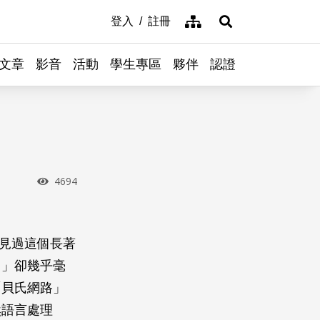
網站導覽
登入
註冊
展開搜尋
文章
影音
活動
學生專區
夥伴
認證
瀏覽次數
4694
幾乎都見過這個長著
？」卻幾乎毫
「貝氏網路」
然語言處理