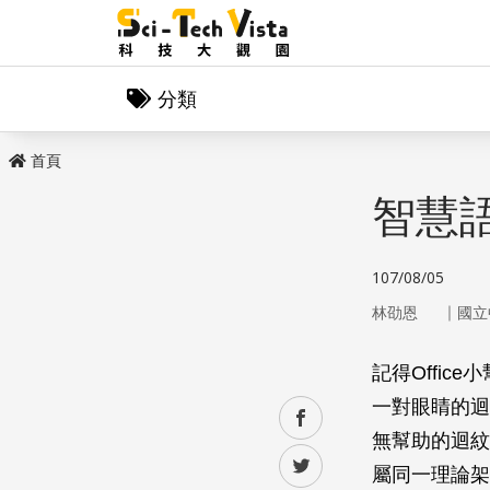
分類
首頁
智慧
107/08/05
｜
林劭恩
國立
記得Office
一對眼睛的迴
facebook
無幫助的迴紋
twitter
屬同一理論架