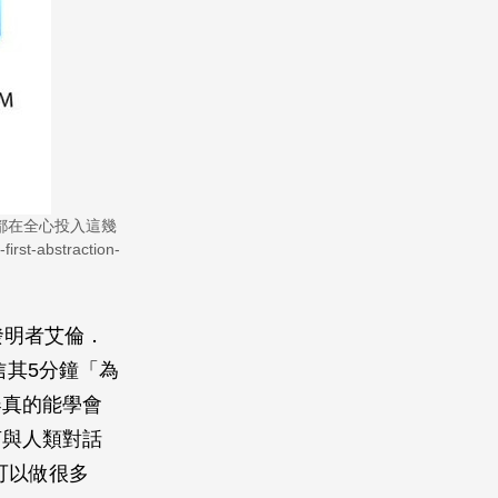
都在全心投入這幾
t-abstraction-
發明者艾倫．
相信其5分鐘「為
器真的能學會
言與人類對話
I可以做很多