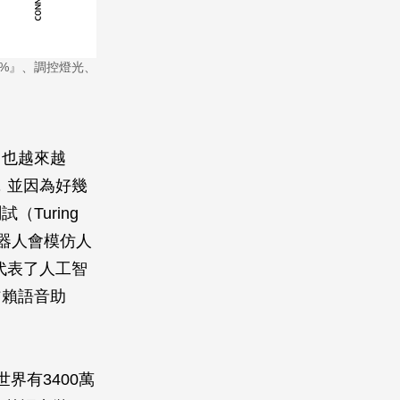
4%』、調控燈光、
」也越來越
術，並因為好幾
Turing
機器人會模仿人
代表了人工智
信賴語音助
7全世界有3400萬