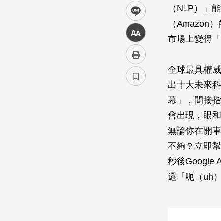
（NLP）」
line
（Amazon）的
中
市場上變得「
全球最具權威的
出十大未來科
幕」，間接指涉
會出現，眼和
無論你在開車
不夠？立即幫
秒後Googl
還「呃（uh