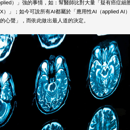
pplied）」強的事情，如：幫醫師比對大量「疑有癌症細
）」；如今可說所有AI都屬於「應用性AI（applied AI
的心聲」，而依此做出最人道的決定。