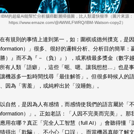
IBM的超級AI能幫忙分析腦癌斷層掃描圖，比人類還快狠準（圖片來源：
https://www.emaze.com/@AWWLFWRQ/IBM-Watson-copy2）
夠在有規則的事情上達到第一，如：圍棋或德州撲克，是
ct information）」很多、很好的邏輯分析、分析目的簡單
勝）』而不為『－（負）』），或累積最多獎金（數字
住所有人類「語癖」，這些「呃、嗯、讓我想想…」也是
讓機器多一點時間找尋「最佳解答」。但很多時候人的
、因為「害羞」，或純粹出於「沒睡飽」。
以自然，是因為人有感情，而感情使我們的語言屬於「
ect information）」。正如老話：「人因不完美而完美」
應用在哪？真正「完全人工智慧（full AI）」會聽得懂
猜得出「欺騙」、不小心「口誤」。而當機器真能了解文