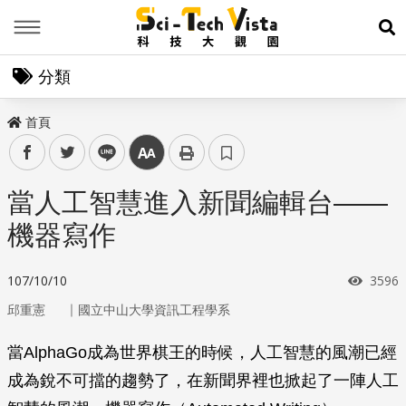
Menu
展
分類
首頁
facebook
twitter
line
中
當人工智慧進入新聞編輯台——
機器寫作
瀏覽
107/10/10
3596
｜
邱重憲
國立中山大學資訊工程學系
當AlphaGo成為世界棋王的時候，人工智慧的風潮已經
成為銳不可擋的趨勢了，在新聞界裡也掀起了一陣人工