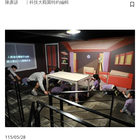
｜
陳彥諺
科技大觀園特約編輯
儲
115/05/28