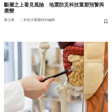
斷層之上看見風險 地震防災科技重塑預警與
應變
｜
陳玉鳳
科技大觀園特約編輯
儲