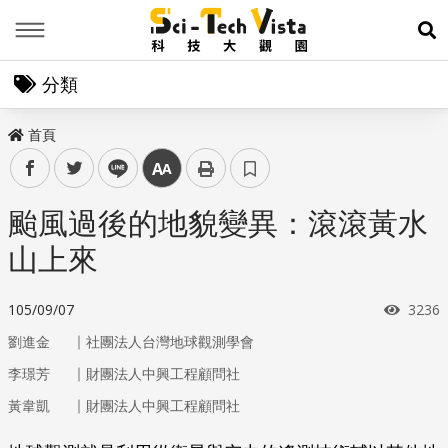
Menu
展
分類
首頁
facebook
twitter
line
中
颱風過後的地貌變異：滾滾黃水
山上來
瀏覽
105/09/07
3236
｜
劉進金
社團法人台灣地球觀測學會
｜
李璟芳
財團法人中興工程顧問社
｜
黃韋凱
財團法人中興工程顧問社