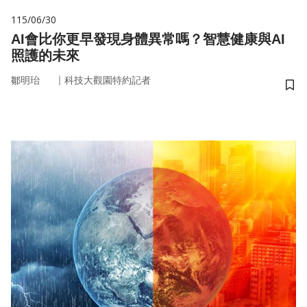
115/06/30
AI會比你更早發現身體異常嗎？智慧健康與AI
照護的未來
｜
鄒明珆
科技大觀園特約記者
儲