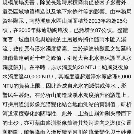
規模崩塌災害，除受長延時累積降雨促發因子影響外，
還受區域地質構造以及地下水條件等的影響。由林務局
資料顯示，南勢溪集水區山崩面積於2013年約為25公
頃，在2015年蘇迪勒颱風後，已激增至87公頃。整體
而言，坡面風化與崩散的土層最終將伴隨雨水匯入溪
流，致使原有溪水濁度提高。由於蘇迪勒颱風之短延時
降雨量達到近十年之峰值，引起大台北水源保護區原水
濁度飆升。在平時，原水濁度約20 NTU；颱風災後原
水濁度達40,000 NTU，其幅度遠超過淨水廠處理6,000
NTU的負荷上限，因此造成自來水的減供或停水，影
響民生甚鉅。在分析山崩造成溪水濁度抬升的議題上，
可採用遙測影像光譜變化結合地面測站的實測值，研析
河道濁度變化的關聯性。此外，上游山崩沖刷夾帶而下
的土砂，亦可藉由遙測影像釐清其於河道內之淤積位置
與範圍，瞭解降雨入滲反饋至河川的流量變化與土砂運