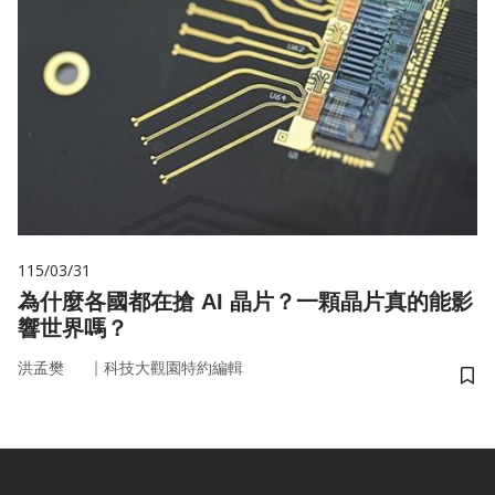
115/03/31
為什麼各國都在搶 AI 晶片？一顆晶片真的能影
響世界嗎？
｜
洪孟樊
科技大觀園特約編輯
儲