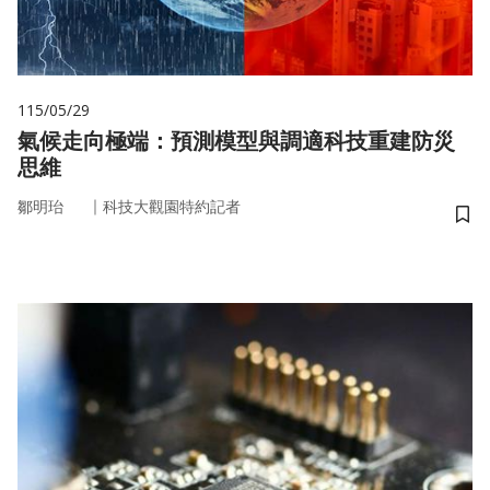
115/05/29
氣候走向極端：預測模型與調適科技重建防災
思維
｜
鄒明珆
科技大觀園特約記者
儲