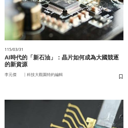
115/03/31
AI時代的「新石油」：晶片如何成為大國競逐
的新資源
｜
李元傑
科技大觀園特約編輯
儲