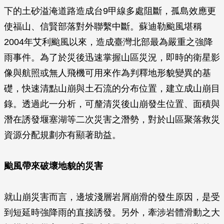
下的土砂溢淹道路造成台9甲線多處阻斷，孤島效應更
使福山、信賢部落對外聯繫中斷。蘇迪勒颱風堪稱
2004年艾利颱風以來，造成臺灣北部最為嚴重之強降
雨事件。為了於災後迅速掌握山區災況，即時的衛星影
像與航照或無人飛機可用來作為判釋地形貌變異的基
礎，快速清點山崩與土石流的分布位置，建立成山崩目
錄。透過此一分析，可釐清災後山崩發生位置、面積與
潛在誘發堰塞湖等二次災害之潛勢，對於山區聚落救災
資源分配規劃亦有顯著助益。
颱風帶來破壞地貌的災害
就山崩災害而言，邊坡淺層岩屑崩滑的發生原因，是受
到短延時強降雨的直接誘發。另外，牽涉岩體滑動之大