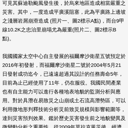
可見其蘇迪勒颱風發生後，於烏來地區造成相當嚴重之
災害。其中，一度造成平廣溪阻塞，此為平廣路上邊坡
之淺層岩屑崩滑造成 (照片一、圖2標示A點)，而台9甲
線10.2K之忠治里崩塌尤為嚴重(照片二、圖2標示B
點)。
我國國家太空中心自主發展的福爾摩沙衛星五號預定於
2016年初發射，而福爾摩沙衛星二號於2004年5月21
日發射成功迄今，已遠遠超過其設計的任務壽命5年，
目前為止已經使用了11年，仍在服役。我國民間產業
也有自主能力可以進行各種地表地貌的監測分析與應
用。對於具潛在易致災之山崩或土石流高潛勢區，可以
利用微地形判釋技術分析災前致災規模與影響範圍等，
達到災害預判效果。鑑於歷史災害發生前之地貌變異及
微變動分析之重要性，從2009年莫拉克風災後，經濟