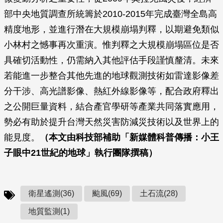
部中央地質調查所統籌於2010-2015年完成臺灣全島高
精度地形，並進行潛在大規模崩塌判釋，以期避免類似
小林村之憾事再次重演。惟判釋之大規模崩塌區位是否
具確切活動性，仍需納入其他評估手段謹慎釐清。未來
若能進一步整合其他先進的地球觀測技術如雷達影像差
分干涉、高光譜影像、熱紅外線影像等，配合政府釋出
之公開巨量資料，結合產官學研等產業共同落實應用，
勢必有助於提升台灣天然災害防減災技術以及世界上的
能見度。
（本文由科技部補助「新媒體科普傳播：小王
子眼中
21
世紀的地球」執行團隊撰稿）
衛星遙測(36)
颱風(69)
土石流(28)
地質監測(1)