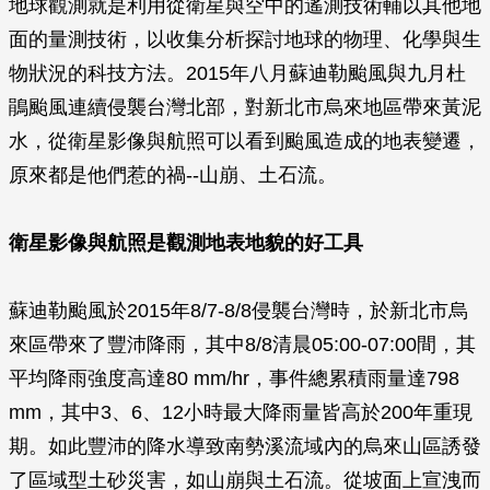
地球觀測就是利用從衛星與空中的遙測技術輔以其他地
面的量測技術，以收集分析探討地球的物理、化學與生
物狀況的科技方法。2015年八月蘇迪勒颱風與九月杜
鵑颱風連續侵襲台灣北部，對新北市烏來地區帶來黃泥
水，從衛星影像與航照可以看到颱風造成的地表變遷，
原來都是他們惹的禍--山崩、土石流。
衛星影像與航照是觀測地表地貌的好工具
蘇迪勒颱風於2015年8/7-8/8侵襲台灣時，於新北市烏
來區帶來了豐沛降雨，其中8/8清晨05:00-07:00間，其
平均降雨強度高達80 mm/hr，事件總累積雨量達798
mm，其中3、6、12小時最大降雨量皆高於200年重現
期。如此豐沛的降水導致南勢溪流域內的烏來山區誘發
了區域型土砂災害，如山崩與土石流。從坡面上宣洩而