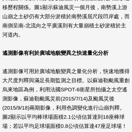
移歷程關係。圖1顯示蘇迪風災一個月後，南勢溪上游
山崩之土砂仍有大部分淤積於南勢溪屈尺段凹岸處，而
南側呈南-北流向之平廣溪則有大量崩積土砂淤積於主
河道內。
遙測影像有利於廣域地貌變異之快速量化分析
遙測影像可用於廣域地貌變異之量化分析，快速地獲得
大尺度判釋與滿足長期監測之目標。以蘇迪勒颱風重創
烏來地區為例，利用法國SPOT-6衛星所拍攝之太空遙
測影像，蘇迪勒颱風災前(2015/7/14)及颱風災後
(2015/9/18)兩期影像，利用色調變化進行山崩判釋。
圖2顯示以平均棒球場面積2.1公頃估算達到18座棒球
場；若以平均足球場面積0.8公頃估算達47座足球場！