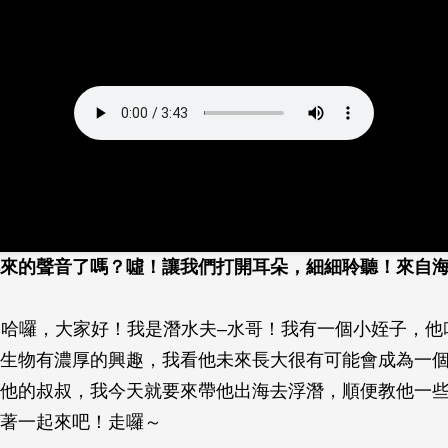
來的聲音了嗎？噓！讓我們打開耳朵，細細聆聽！來自
：哈囉，大家好！我是潛水夫–水哥！我有一個小姪子，他
生物有濃厚的興趣，我看他未來長大很有可能會成為一
他的叔叔，我今天就要來帶他出海去浮潛，順便教他一
著一起來吧！走囉～