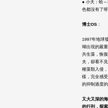
● 小天：蛤
色都沒有了呀
博士OS
：
1997年地
瑚出現的嚴重
共生藻，恢復
夫，卻看不見
種藻類入侵，
樣，完全感受
的抑制過度的
又大又深的海
的行列，探索