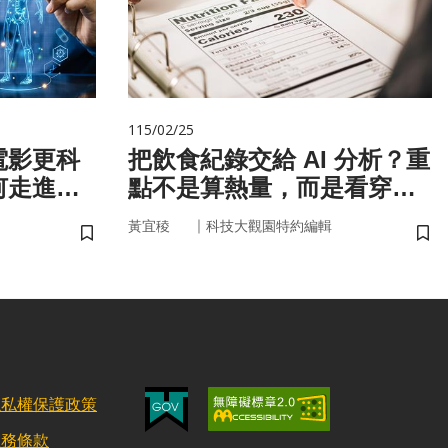
115/02/25
電影更科
把飲食紀錄交給 AI 分析？重
何走進真
點不是算熱量，而是看穿你
的「飲食習慣」
｜
黃宜稜
科技大觀園特約編輯
儲存書籤
儲
隱私權保護政策
服務條款