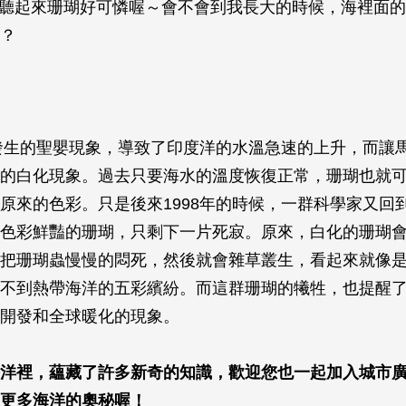
～聽起來珊瑚好可憐喔～會不會到我長大的時候，海裡面
？
球發生的聖嬰現象，導致了印度洋的水溫急速的上升，而讓
的白化現象。過去只要海水的溫度恢復正常，珊瑚也就
原來的色彩。只是後來1998年的時候，一群科學家又回
色彩鮮豔的珊瑚，只剩下一片死寂。原來，白化的珊瑚
把珊瑚蟲慢慢的悶死，然後就會雜草叢生，看起來就像
不到熱帶海洋的五彩繽紛。而這群珊瑚的犧牲，也提醒
開發和全球暖化的現象。
洋裡，蘊藏了許多新奇的知識，歡迎您也一起加入城市
更多海洋的奧秘喔！