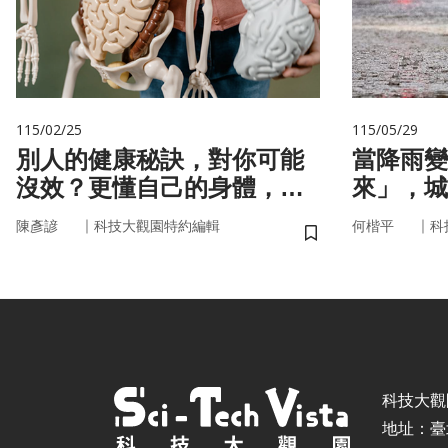
115/02/25
115/05/29
別人的健康秘訣，對你可能
當降雨變
沒效？更懂自己的身體，才
來」，城
更能「精準健康」！
即時應變
｜
｜
陳彥諺
科技大觀園特約編輯
何楷平
科
儲存書籤
科技大觀園 ©
地址：臺