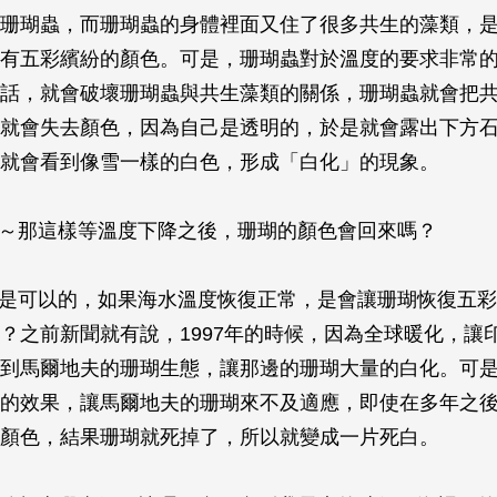
珊瑚蟲，而珊瑚蟲的身體裡面又住了很多共生的藻類，
有五彩繽紛的顏色。可是，珊瑚蟲對於溫度的要求非常
話，就會破壞珊瑚蟲與共生藻類的關係，珊瑚蟲就會把
就會失去顏色，因為自己是透明的，於是就會露出下方
就會看到像雪一樣的白色，形成「白化」的現象。
喔～那這樣等溫度下降之後，珊瑚的顏色會回來嗎？
實是可以的，如果海水溫度恢復正常，是會讓珊瑚恢復五
？之前新聞就有說，1997年的時候，因為全球暖化，讓
到馬爾地夫的珊瑚生態，讓那邊的珊瑚大量的白化。可
的效果，讓馬爾地夫的珊瑚來不及適應，即使在多年之
顏色，結果珊瑚就死掉了，所以就變成一片死白。