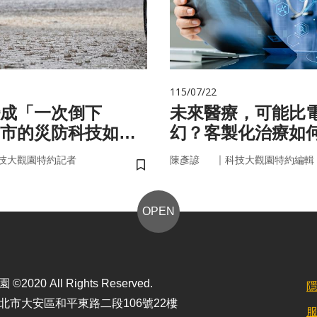
115/07/22
成「一次倒下
未來醫療，可能比
市的災防科技如何
幻？客製化治療如
？
實世界
｜
技大觀園特約記者
陳彥諺
科技大觀園特約編輯
儲存書籤
OPEN
2020 All Rights Reserved.
北市大安區和平東路二段106號22樓