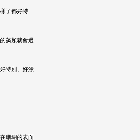
種樣子都好特
面的藻類就會過
，好特別、好漂
為在珊瑚的表面