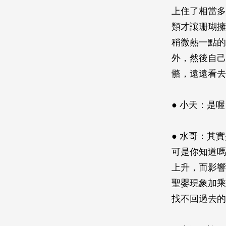
上住了相當多
類才讓珊瑚擁
稍微熱一點的
外，然後自己
骼，遠遠看去
● 小天：是
● 水哥：其
可是你知道嗎
上升，而影響
聖嬰現象加乘
找不回過去的