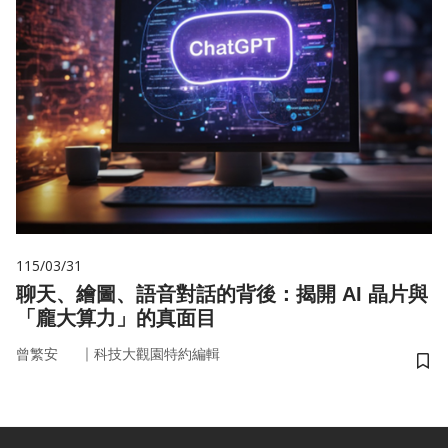
115/03/31
聊天、繪圖、語音對話的背後：揭開 AI 晶片與
「龐大算力」的真面目
｜
曾繁安
科技大觀園特約編輯
儲