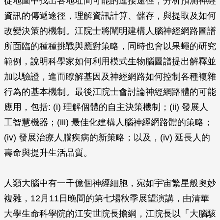
從地圖中找出各地址間可能的連接途徑，分析預測神經
資訊的傳遞途徑，理解資訊計算、儲存，與提取及如何
改變決策的機制。江院士將闡明建構人腦神經網路圖譜
所面臨的種種挑戰與應對策略，同時也會以果蠅的研究
範例，說明科學家如何利用模式生物腦圖譜提出解釋並
加以驗證，進而瞭解基因及神經網路如何控制各種複雜
行為的基本機制。最後江院士會討論神經網路體的可能
應用，包括: (i) 理解個體的自主決策機制；(ii) 發展人
工智慧機器；(iii) 最佳化建構人腦神經網路體的策略；
(iv) 發展治療人腦疾病的新策略；以及，(iv) 延長人的
壽命與提升生活品質。
人類大腦中有一千億個神經細胞，宛如宇宙繁星般奧妙
複雜，12月11日晚間的第七場秋季展望演講，由清華
大學生命科學院的江安世院長擔綱，江院長以「大腦駭