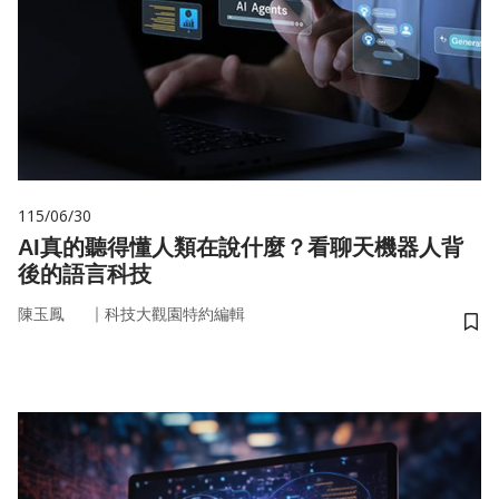
115/06/30
AI真的聽得懂人類在說什麼？看聊天機器人背
後的語言科技
｜
陳玉鳳
科技大觀園特約編輯
儲