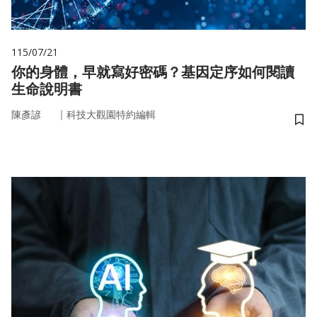
115/07/21
你的身體，早就寫好密碼？基因定序如何閱讀
生命說明書
｜
陳彥諺
科技大觀園特約編輯
儲