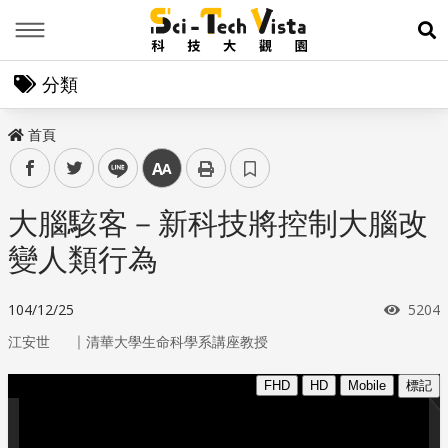
Menu
展
分類
首頁
facebook
twitter
line
中
大腦駭客－新科技將控制大腦改
變人類行為
瀏覽
104/12/25
5204
｜
江安世
清華大學生命科學系講座教授