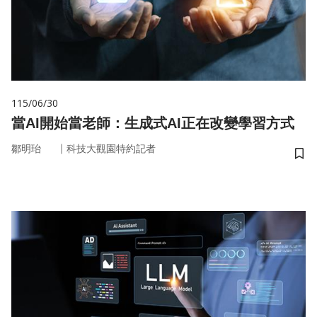
115/06/30
當AI開始當老師：生成式AI正在改變學習方式
｜
鄒明珆
科技大觀園特約記者
儲