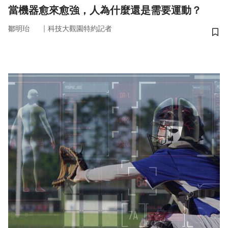
當機器愈來愈強，人為什麼還是需要運動？
｜
鄒明珆
科技大觀園特約記者
儲