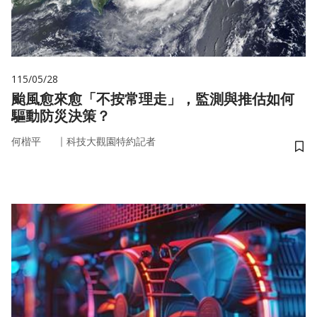
115/05/28
颱風愈來愈「不按常理走」，監測與推估如何
驅動防災決策？
｜
何楷平
科技大觀園特約記者
儲