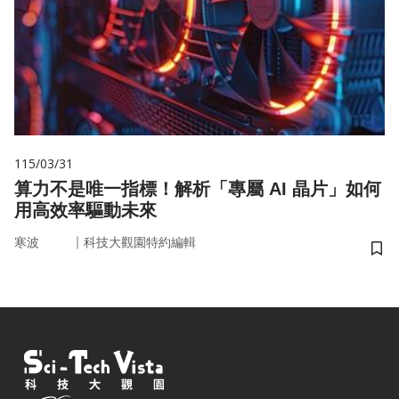
115/03/31
算力不是唯一指標！解析「專屬 AI 晶片」如何
用高效率驅動未來
｜
寒波
科技大觀園特約編輯
儲