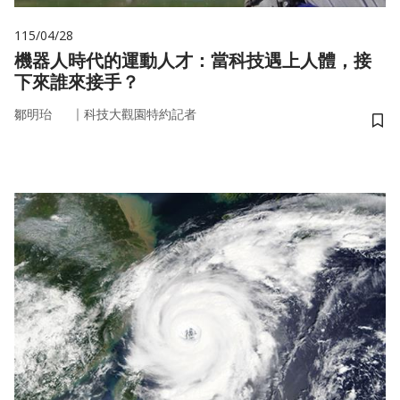
115/04/28
機器人時代的運動人才：當科技遇上人體，接
下來誰來接手？
｜
鄒明珆
科技大觀園特約記者
儲