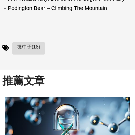
－Podington Bear – Climbing The Mountain
微中子(18)
推薦文章