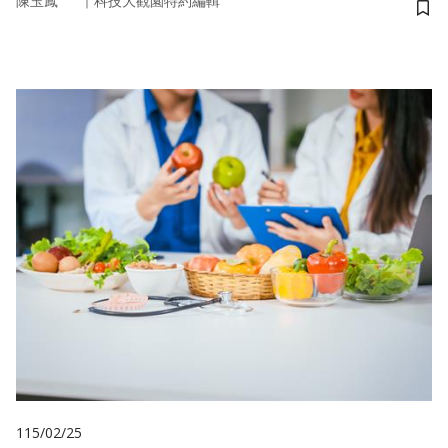
｜
陳玉鳳
科技大觀園特約編輯
儲
115/02/25