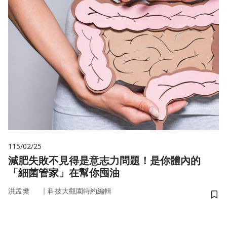
115/02/25
減肥失敗不見得是意志力問題！是你體內的
「細菌管家」在幫你囤油
｜
洪孟樊
科技大觀園特約編輯
儲