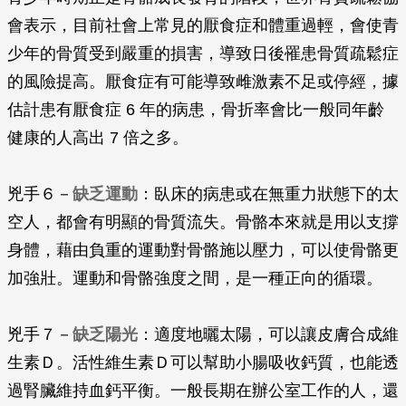
會表示，目前社會上常見的厭食症和體重過輕，會使青
少年的骨質受到嚴重的損害，導致日後罹患骨質疏鬆症
的風險提高。厭食症有可能導致雌激素不足或停經，據
估計患有厭食症 6 年的病患，骨折率會比一般同年齡
健康的人高出 7 倍之多。
兇手６－
缺乏運動
：臥床的病患或在無重力狀態下的太
空人，都會有明顯的骨質流失。骨骼本來就是用以支撐
身體，藉由負重的運動對骨骼施以壓力，可以使骨骼更
加強壯。運動和骨骼強度之間，是一種正向的循環。
兇手７－
缺乏陽光
：適度地曬太陽，可以讓皮膚合成維
生素Ｄ。活性維生素Ｄ可以幫助小腸吸收鈣質，也能透
過腎臟維持血鈣平衡。一般長期在辦公室工作的人，還