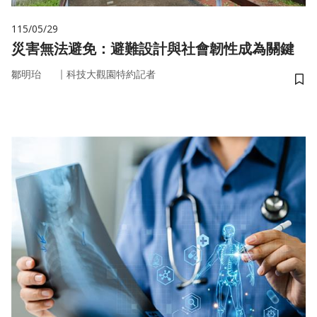
115/05/29
災害無法避免：避難設計與社會韌性成為關鍵
｜
鄒明珆
科技大觀園特約記者
儲