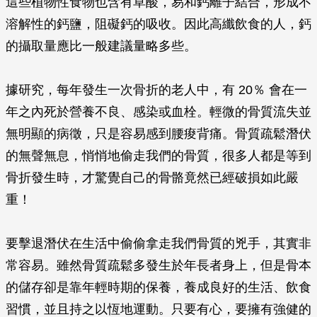
這些植物性食物也含有草酸，易和鈣離子結合，形成不
溶解性的鈣鹽，阻礙鈣的吸收。因此高纖飲食的人，鈣
的攝取量應比一般建議量略多些。
據研究，每年發生一次骨折的老人中，有 20％ 會在一
年之內死於營養不良、感染或血栓。輕微的骨質流失並
無明顯的病徵，只是容易感到腰痠背痛。骨質疏鬆潛伏
的無聲無息，悄悄地偷走我們的骨質，很多人都是等到
骨折發生時，才驚覺自己的骨骼竟然已經破損如此嚴
重！
要擊退潛伏在生活中偷偷拿走我們骨質的兇手，其實非
常容易。雖然骨質疏鬆多發生於年長者身上，但是骨本
的儲存卻是靠年輕時期的保養，養成良好的生活、飲食
習慣，並且持之以恆地運動。只要有心，要擁有強健的