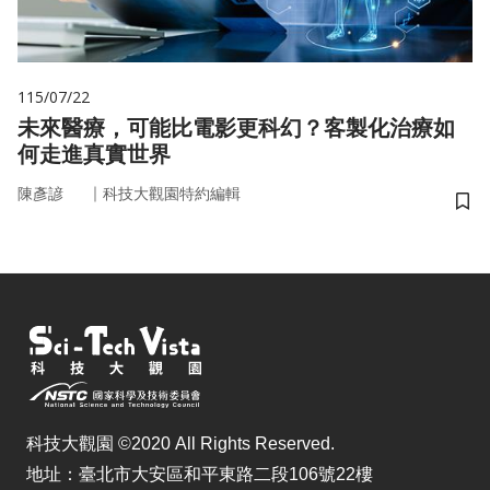
115/07/22
未來醫療，可能比電影更科幻？客製化治療如
何走進真實世界
｜
陳彥諺
科技大觀園特約編輯
儲
科技大觀園 ©2020 All Rights Reserved.
地址：臺北市大安區和平東路二段106號22樓