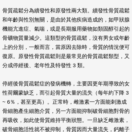
骨質疏鬆分為續發性和原發性兩大類。續發性骨質疏鬆
和年齡與性別無關，是由於其他疾病造成的，如甲狀腺
機能亢進症、氣喘，或是長期服用藥物如類固醇引起的
骨礦物質量減少。這類型的骨質疏鬆，沒有男女或年齡
上的分別，一般而言，當原因去除時，骨質的情況便可
復原。原發性骨質疏鬆則是最常見的骨質疏鬆類型，又
分成停經後、老年性及特發性 3 類。
停經後骨質疏鬆症的發病機轉，主要因更年期導致的女
性荷爾蒙缺乏，而引起骨質大量的流失（每年約下降 3
~ 6％，甚至更高）。正常時，雌激素一方面能刺激成
骨細胞產生細胞介質，另一方面能抑制破骨細胞對骨的
再吸收，如此使骨質維持平衡狀態。一旦缺乏雌激素，
破骨細胞活性就不被抑制，骨質因而大量流失，鈣離子