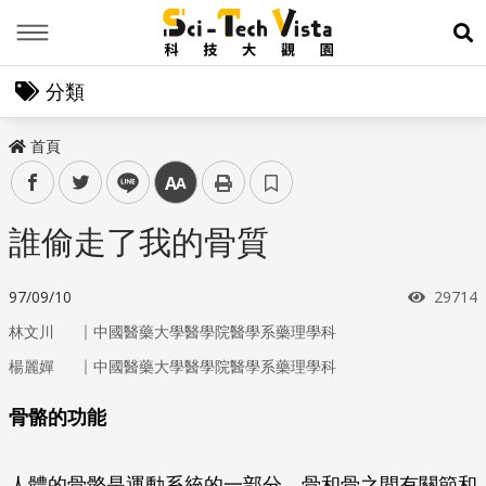
Menu
展
分類
首頁
facebook
twitter
line
中
誰偷走了我的骨質
瀏覽次
97/09/10
29714
｜
林文川
中國醫藥大學醫學院醫學系藥理學科
｜
楊麗嬋
中國醫藥大學醫學院醫學系藥理學科
骨骼的功能
人體的骨骼是運動系統的一部分，骨和骨之間有關節和