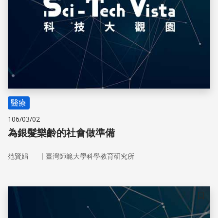
醫療
106/03/02
為銀髮樂齡的社會做準備
｜
范賢娟
臺灣師範大學科學教育研究所
儲存