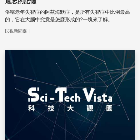
遺忘的記憶
俗稱老年失智症的阿茲海默症，是所有失智症中比例最高
的，它在大腦中究竟是怎麼形成的?一塊來了解。
｜
民視新聞臺
儲存