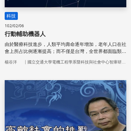
科技
102/02/06
行動輔助機器人
由於醫療科技進步，人類平均壽命逐年增加，老年人口在社
會上所占比例逐漸提高；而不僅是台灣，全世界都面臨類似
的問題，因此在這個高齡化的社會中，如何妥善照顧銀髮族
｜
楊谷洋
國立交通大學電機工程學系暨科技與社會中心智庫研究團隊
將是重要社會課題和使命。
儲存