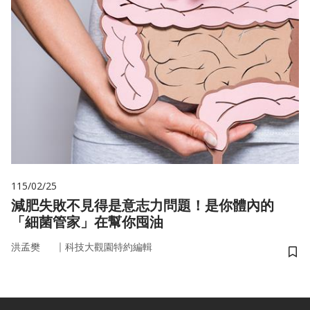
115/02/25
減肥失敗不見得是意志力問題！是你體內的
「細菌管家」在幫你囤油
｜
洪孟樊
科技大觀園特約編輯
儲