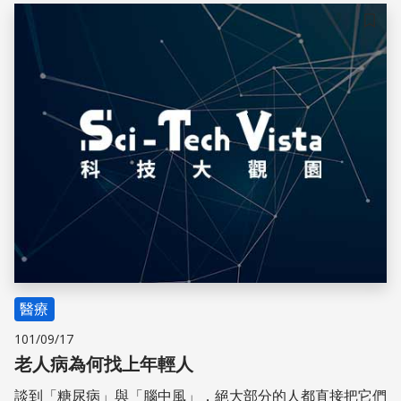
儲存
醫療
101/09/17
老人病為何找上年輕人
談到「糖尿病」與「腦中風」，絕大部分的人都直接把它們