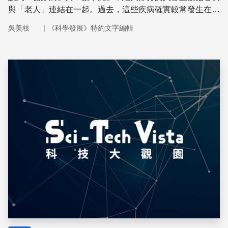
與「老人」連結在一起。過去，這些疾病確實較常發生在老
年人身上。但是，隨著飲食習慣和內容的改變，更多的醫學
｜
吳美枝
《科學發展》特約文字編輯
研究成果顯示，糖尿病及其引發的腦中風已不再是老年人的
專利。
儲存