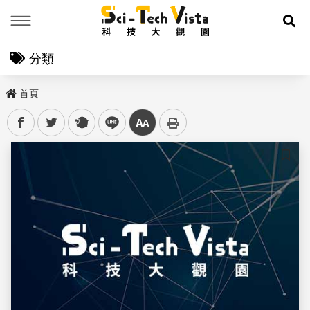
Menu
展
分類
首頁
facebook
twitter
plurk
line
中
儲存