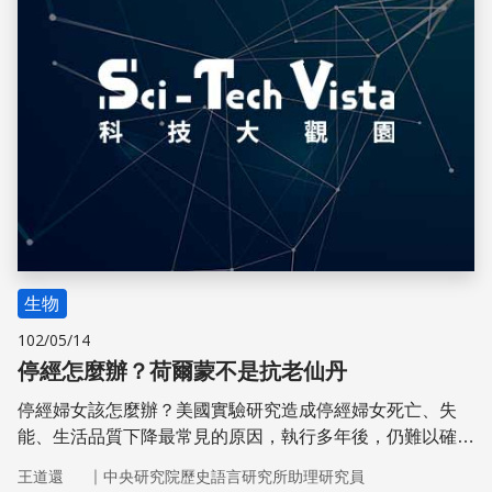
生物
102/05/14
停經怎麼辦？荷爾蒙不是抗老仙丹
停經婦女該怎麼辦？美國實驗研究造成停經婦女死亡、失
能、生活品質下降最常見的原因，執行多年後，仍難以確認
荷爾蒙補充療法是否所真的有效，長期趨勢仍不清楚。不要
｜
王道還
中央研究院歷史語言研究所助理研究員
相信荷爾蒙是「恢復青春」的仙丹；若想控制或緩解更年期