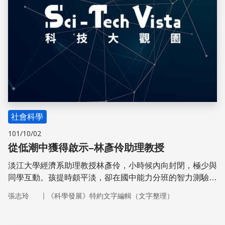
社會科學
101/10/02
從低潮中獲得啟示–林彥伶助理教授
淡江大學經濟系助理教授林彥伶，小時候內向封閉，極少與
同學互動。孩提時頗平淡，卻在國中能力分班的智力測驗中
獲得全年級第1名，為何突然變得如此優秀？原來是經常閱
｜
張志玲
《科學發展》特約文字編輯（文字整理）
讀科學雜誌、故事書、數學書籍並接觸許多益智遊戲，使她
擁有比同年齡孩童更豐富的課外知識。