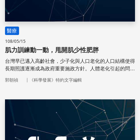
醫療
108/05/15
肌力訓練動一動，甩開肌少性肥胖
台灣早已邁入高齡社會，少子化與人口老化的人口結構使得
長期照護逐漸成為政府重要施政方針。人體老化引起的問題
有很多，其中老人衰弱症所顯現的肌少性肥胖近來更是廣受
｜
郭朝禎
《科學發展》特約文字編輯
關注。
儲存