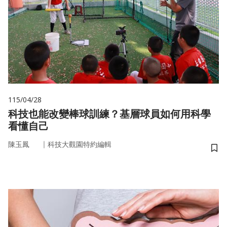
115/04/28
科技也能改變棒球訓練？基層球員如何用科學
看懂自己
｜
陳玉鳳
科技大觀園特約編輯
儲