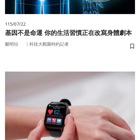
115/07/22
基因不是命運 你的生活習慣正在改寫身體劇本
｜
鄒明珆
科技大觀園特約記者
儲