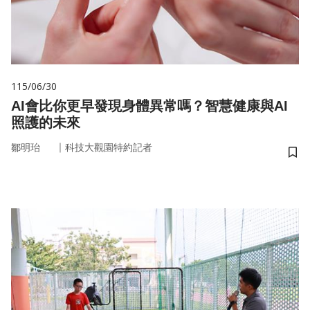
115/06/30
AI會比你更早發現身體異常嗎？智慧健康與AI
照護的未來
｜
鄒明珆
科技大觀園特約記者
儲