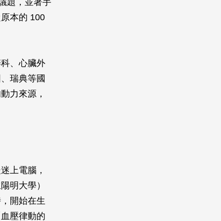
這個議題，並著手
本的 100
醉科、心臟外
國、瑞典等國
的動力來源，
後迷上電腦，
立陽明大學）
時，開始在生
「血壓律動的