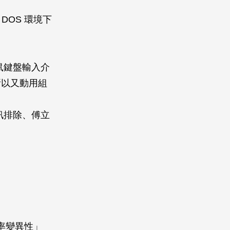
DOS 環境下
鼠鍵盤輸入介
所以又動用組
訊排除、傅立
率變異性」