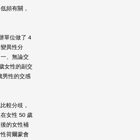
與低頻有關，
辦單位做了 4
率變異性分
：一、無論交
 歲女性的副交
 歲男性的交感
跳比較分歧，
女性 50 歲
經後的女性補
女性荷爾蒙會