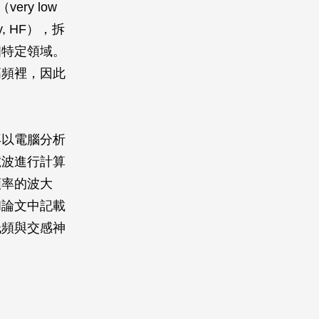
ery low
cy, HF），拆
個特定領域。
高頻裡，因此
再以電腦分析
號波進行計算
頻率的波大
和論文中記載
低頻與交感神