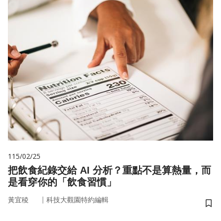
115/02/25
把飲食紀錄交給 AI 分析？重點不是算熱量，而
是看穿你的「飲食習慣」
｜
黃宜稜
科技大觀園特約編輯
儲