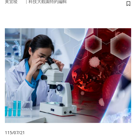
｜
黃宜稜
科技大觀園特約編輯
儲
115/07/21