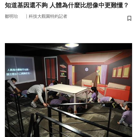
知道基因還不夠 人體為什麼比想像中更難懂？
｜
鄒明珆
科技大觀園特約記者
儲