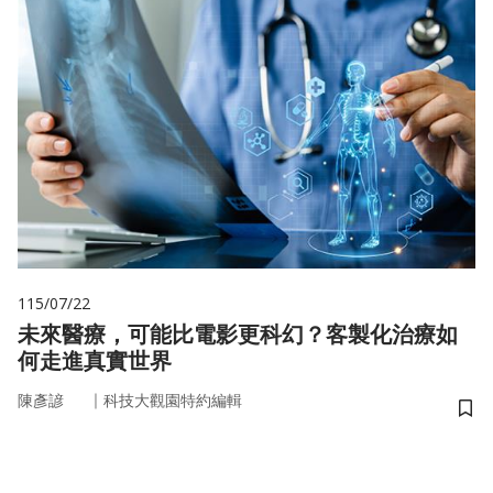
115/07/22
未來醫療，可能比電影更科幻？客製化治療如
何走進真實世界
｜
陳彥諺
科技大觀園特約編輯
儲