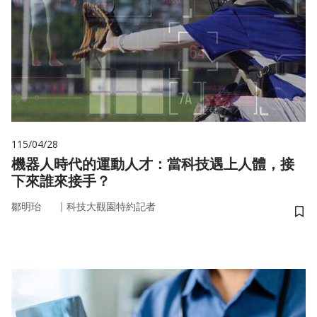
115/04/28
機器人時代的運動人才：當科技遇上人體，接
下來誰來接手？
｜
鄒明珆
科技大觀園特約記者
儲