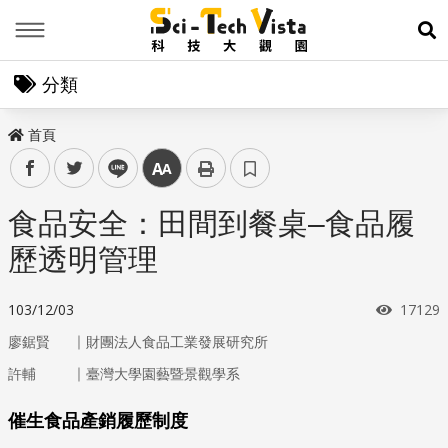
Menu
展
分類
首頁
facebook
twitter
line
中
食品安全：田間到餐桌–食品履
歷透明管理
瀏覽次
103/12/03
17129
｜
廖鋸賢
財團法人食品工業發展研究所
｜
許輔
臺灣大學園藝暨景觀學系
催生食品產銷履歷制度