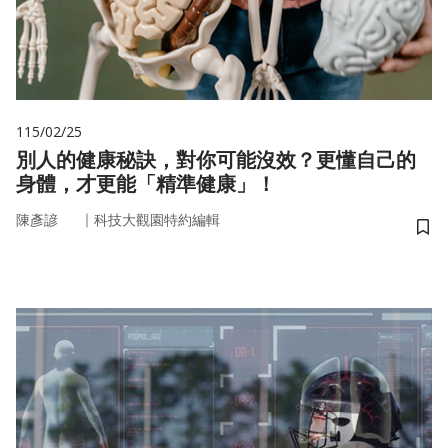
115/02/25
別人的健康秘訣，對你可能沒效？更懂自己的
身體，才更能「精準健康」！
｜
陳彥諺
科技大觀園特約編輯
儲