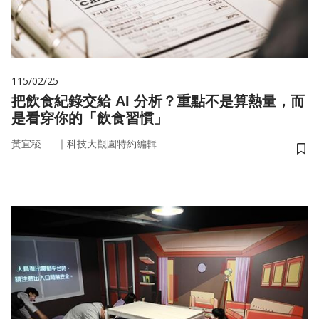
115/02/25
把飲食紀錄交給 AI 分析？重點不是算熱量，而
是看穿你的「飲食習慣」
｜
黃宜稜
科技大觀園特約編輯
儲