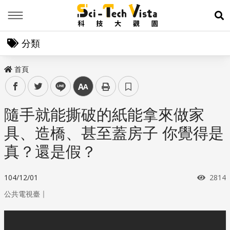
Menu
展
分類
首頁
facebook
twitter
line
中
隨手就能撕破的紙能拿來做家
具、造橋、甚至蓋房子 你覺得是
真？還是假？
瀏覽
104/12/01
2814
｜
公共電視臺