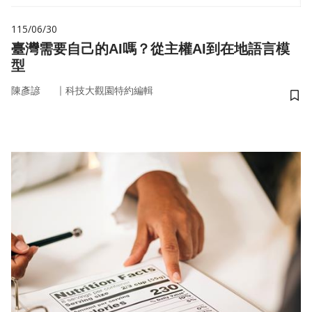
115/06/30
臺灣需要自己的AI嗎？從主權AI到在地語言模
型
｜
陳彥諺
科技大觀園特約編輯
儲