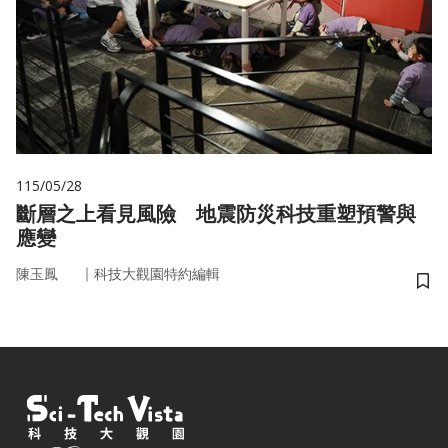
115/05/28
斷層之上看見風險 地震防災科技重塑預警與
應變
｜
陳玉鳳
科技大觀園特約編輯
儲