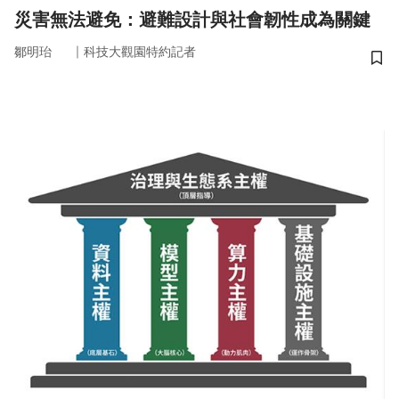
災害無法避免：避難設計與社會韌性成為關鍵
｜
鄒明珆
科技大觀園特約記者
儲