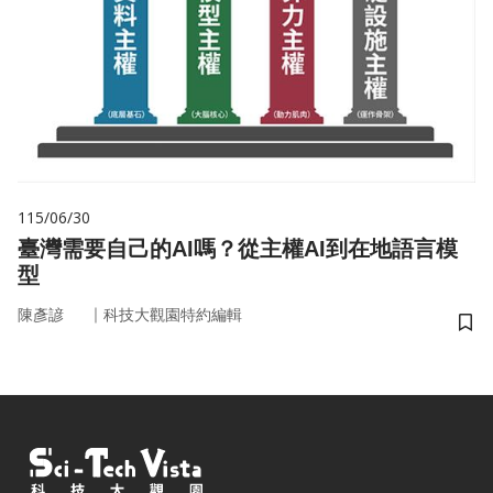
115/06/30
臺灣需要自己的AI嗎？從主權AI到在地語言模
型
｜
陳彥諺
科技大觀園特約編輯
儲