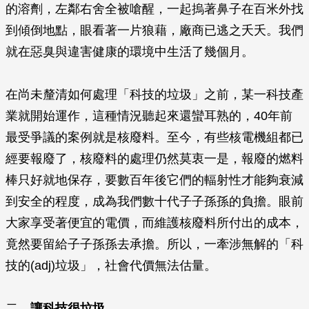
的溶劑，左鄰右舍全被嗆醒，一起摀著鼻子在百米外找
到傾倒地點，眼看著一片狼藉，廠商已逃之夭夭。我們
就在惡臭與違害健康的環境中生活了幾個月。
在尚未釐清如何處理「科技的垃圾」之前，某一科技產
業就開始運作，這種情況聽起來還蠻耳熟的，40年前
最受爭議的案例就是核廢料。至今，有些核電機組都已
經要報廢了，核廢料的處理仍然莫衷一是，報廢的燃料
棒只好就地保存，要數百年後它們的輻射性才能夠衰減
到安全的程度，成為我們數十代子子孫孫的負擔。眼前
大家享受著便宜的電價，而維護核廢料所付出的成本，
竟然要留給子子孫孫去承擔。所以，一牽涉無解的「科
技的(adj)垃圾」，社會代價無法估量。
二、
讓科技很垃圾