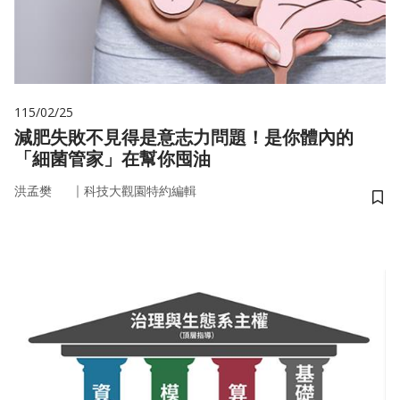
115/02/25
減肥失敗不見得是意志力問題！是你體內的
「細菌管家」在幫你囤油
｜
洪孟樊
科技大觀園特約編輯
儲