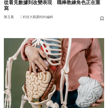
從看見數據到改變表現 職棒教練角色正在重
寫
｜
陳玉鳳
科技大觀園特約編輯
儲