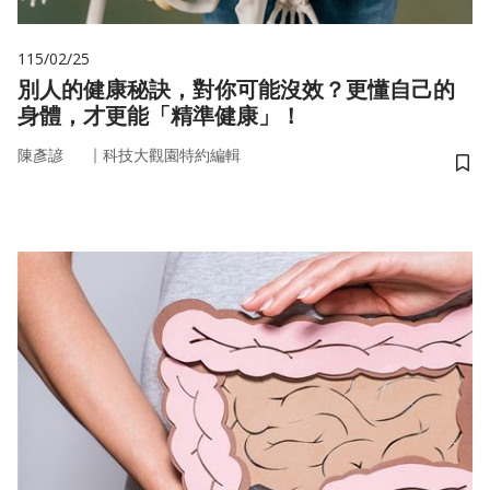
115/02/25
別人的健康秘訣，對你可能沒效？更懂自己的
身體，才更能「精準健康」！
｜
陳彥諺
科技大觀園特約編輯
儲