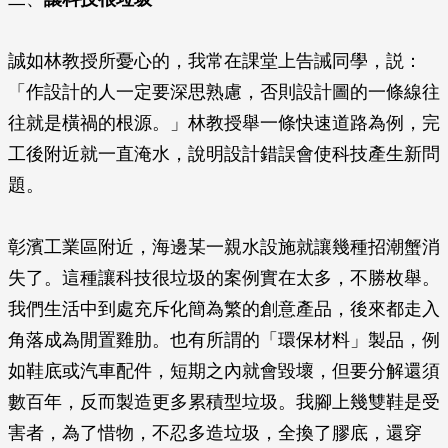
誠如林教授所憂心的，我常在課堂上告誡同學，説：
「作設計的人一定要深思熟慮，否則設計圖的一條線往
往就是橫禍的根源。」林教授舉一條快速道路為例，完
工後附近就一直淹水，說明設計錯誤會使科技產生新問
題。
彰濱工業區附近，海邊某一親水設施就讓幾種招潮蟹消
失了。這種讓科技很垃圾的案例實在太多，不勝枚舉。
我們生活中到處充斥化簡為繁的創意產品，後來都走入
角落成為閒置雞肋。也有所謂的「環保材料」製品，例
如鞋底或汽車配件，短期之內就會毀壞，但要分解還須
數百年，反而製造更多累積型垃圾。我腳上幾雙鞋是受
害者，為了惜物，不忍多造垃圾，全換了膠底，還穿