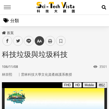
Menu
展
分類
首頁
facebook
twitter
line
中
科技垃圾與垃圾科技
瀏覽
106/11/08
3501
｜
林崇熙
雲林科技大學文化資產維護系教授