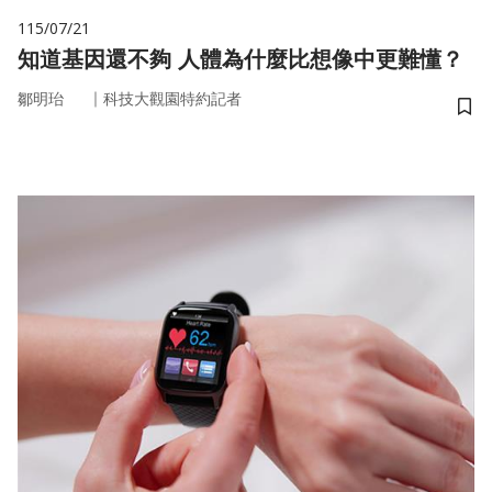
115/07/21
知道基因還不夠 人體為什麼比想像中更難懂？
｜
鄒明珆
科技大觀園特約記者
儲