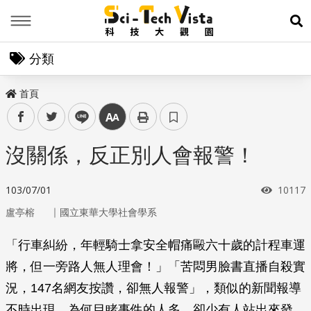
Menu
展
分類
首頁
facebook
twitter
line
中
沒關係，反正別人會報警！
瀏覽次
103/07/01
10117
｜
盧亭榕
國立東華大學社會學系
「行車糾紛，年輕騎士拿安全帽痛毆六十歲的計程車運
將，但一旁路人無人理會！」「苦悶男臉書直播自殺實
況，147名網友按讚，卻無人報警」，類似的新聞報導
不時出現，為何目睹事件的人多，卻少有人站出來發