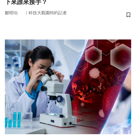
下來誰來接手？
｜
鄒明珆
科技大觀園特約記者
儲