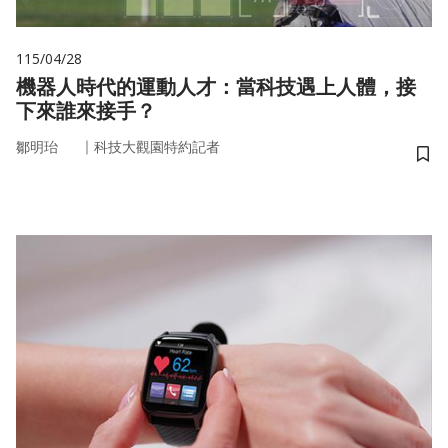
115/04/28
機器人時代的運動人才：當科技遇上人體，接
下來誰來接手？
｜
鄒明珆
科技大觀園特約記者
儲