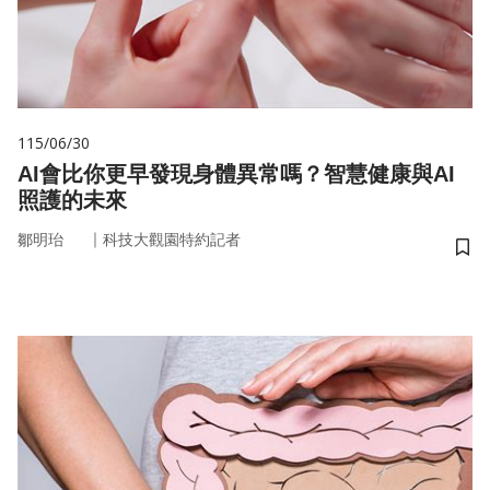
115/06/30
AI會比你更早發現身體異常嗎？智慧健康與AI
照護的未來
｜
鄒明珆
科技大觀園特約記者
儲