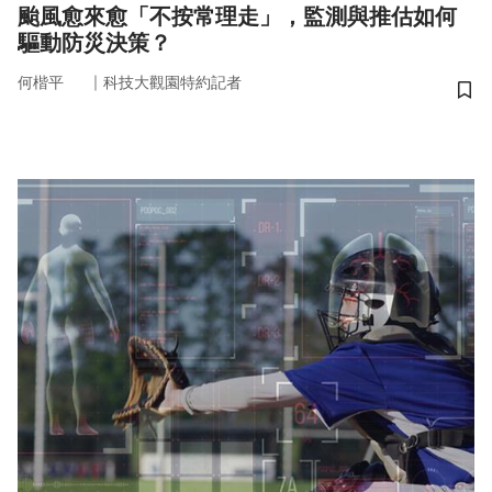
颱風愈來愈「不按常理走」，監測與推估如何
驅動防災決策？
｜
何楷平
科技大觀園特約記者
儲