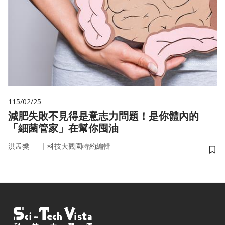
115/02/25
減肥失敗不見得是意志力問題！是你體內的
「細菌管家」在幫你囤油
｜
洪孟樊
科技大觀園特約編輯
儲