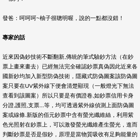
發爸：呵呵呵~柚子很聰明喔，說的一點都沒錯！
專家的話
近來因偽鈔技術不斷翻新,傳統的筆式驗鈔方法（在鈔
票上畫來畫去）已經無法完全確認鈔票真偽因此近來各
國新鈔均加入新型防偽技術，隱藏式防偽圖案該防偽圖
案只要在UV紫外線下便會清楚顯現（一般燈光下無法
查看到該圖案）所以只要是有價證卷,如鈔票信用卡身
分證,護照,支票...等，均可透過紫外線偵測上面防偽圖
案或線條.新版的佰元鈔票中含有螢光纖維絲，利用紫
色光照射在鈔票上，可以激發螢光纖維產生螢光，進而
判斷鈔票是否是假鈔，原理是當物質吸收有足夠能量的