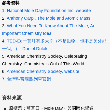
參考資料
1.
National Mole Day Foundation Inc. website
2.
Anthony Carpi. The Mole and Atomic Mass
3.
What You Need To Know About The Mole, An
Important Chemistry Idea
4.
TED-Ed一莫耳有多大？（不是動物，也不是另外那
一個。）- Daniel Dulek
5. American Chemistry Society. Celebrating
Chemistry: Chemistry is Out of This World
6.
American Chemistry Society. website
7.
台灣科普環島列車官網
資料來源
原標題：莫耳日（Mole Day）與國際化學週