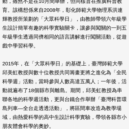
動，雖然不是在10月間舉辦，但同樣旨在推廣科普教
育。該構想係來自2008年，彰化師範大學物理系洪連
輝教授所策劃的「大眾科學日」，由教師帶領六年級學
生設計簡單有趣的科學實驗關卡，讓參與闖關的一到五
年級學生透過同儕相同的語言講解進行闖關活動，從遊
戲中學習科學。
2015年，在「大眾科學日」的基礎上，臺灣師範大學
邱美虹教授與數十位教授共同籌畫更將之進化為「全民
科學週」活動，當時參與人數高達五萬人；一年後，活
動就遍布了18個縣市與離島。期間，邱美虹教授為串
聯各地的科學週活動，更與台鐵合作舉辦「臺灣科普環
島列車—全台走透透活動」，將區間車改造為教學場
域，由熱愛科學的高中生設計科學實驗，帶領各縣市小
朋友體會科學的奧妙。