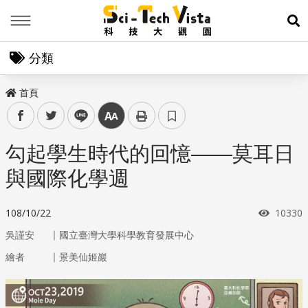
Menu
展
分類
首頁
facebook
twitter
line
中
勾起學生時代的回憶——莫耳日
與國際化學週
瀏覽次
108/10/22
10330
｜
吳謹安
國立臺灣大學科學教育發展中心
｜
繪者
景美仙姬巖