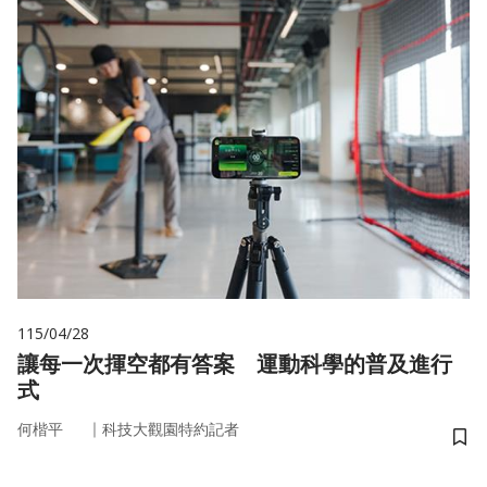
115/04/28
讓每一次揮空都有答案 運動科學的普及進行
式
｜
何楷平
科技大觀園特約記者
儲