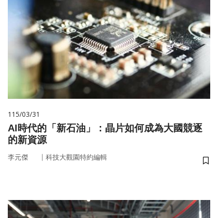
115/03/31
AI時代的「新石油」：晶片如何成為大國競逐
的新資源
｜
李元傑
科技大觀園特約編輯
儲