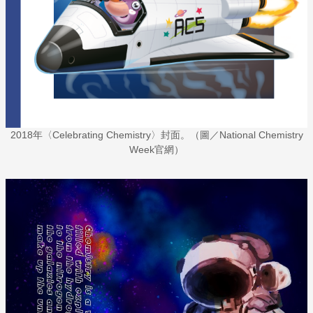
2018年〈Celebrating Chemistry〉封面。（圖／National Chemistry
Week官網）