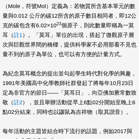
（Mole，符號Mol）定義為：若物質所含基本單元的數
量與0.012 公斤的碳12所含的原子數目相同者，即12公
23
克的碳包含有6.02×10
個原子，則此數量即稱為一莫
耳（
註1
）。「莫耳」單位的出現，搭起了微觀原子層
次與巨觀世界間的橋樑，提供科學家不必用那看不見也
量不到的原子為單位，也可以有方便的計量方式。
為紀念莫耳概念的提出並勾起學生時代對化學的興趣，
1991年美國高中化學教師社群發起了將每年10月23日
定為非官方的節日——「莫耳日」，向亞佛加厥常數致
敬（
註2
），並且舉辦活動從早上6點02分開始至晚上6
點02分結束，同時也以鼴鼠為吉祥物（取其諧音）。
每年活動的主題皆結合時下流行的話題，例如2017與