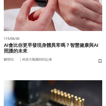
115/06/30
AI會比你更早發現身體異常嗎？智慧健康與AI
照護的未來
｜
鄒明珆
科技大觀園特約記者
儲