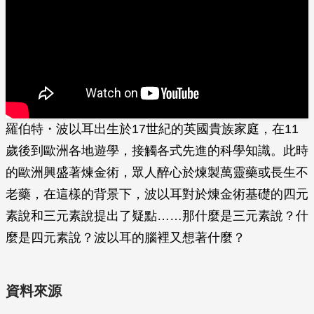
羅伯特・波以耳出生於17世紀的英國貴族家庭，在11
歲後到歐洲各地遊學，接觸各式先進的科學知識。此時
的歐洲興盛著煉金術，眾人醉心於煉製萬靈藥或長生不
老藥，在這樣的背景下，波以耳對於煉金術基礎的四元
素說和三元素說提出了疑點……那什麼是三元素說？什
麼是四元素說？波以耳的腦裡又想著什麼？
資料來源