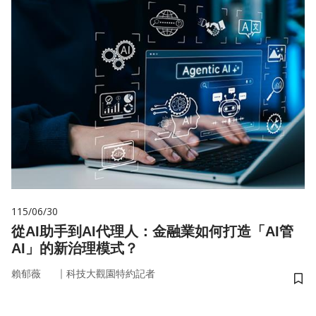
115/06/30
從AI助手到AI代理人：金融業如何打造「AI管
AI」的新治理模式？
｜
賴郁薇
科技大觀園特約記者
儲