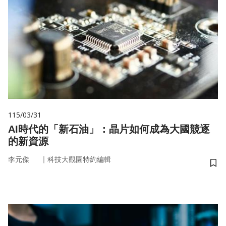
115/03/31
AI時代的「新石油」：晶片如何成為大國競逐
的新資源
｜
李元傑
科技大觀園特約編輯
儲