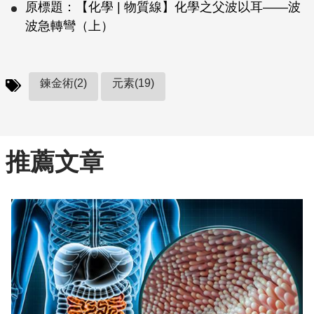
原標題：【化學 | 物質線】化學之父波以耳——波
波急轉彎（上）
鍊金術(2)
元素(19)
推薦文章