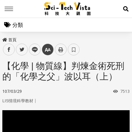
Menu
展
分類
首頁
facebook
twitter
line
中
【化學 | 物質線】判煉金術死刑
的「化學之父」波以耳（上）
瀏覽
107/03/29
7513
｜
LIS情境科學教材