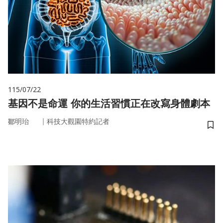
115/07/22
基因不是命運 你的生活習慣正在改寫身體劇本
｜
鄒明珆
科技大觀園特約記者
儲