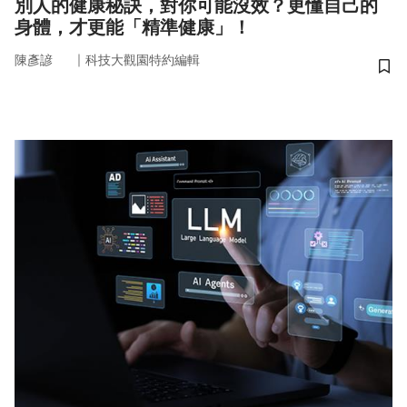
115/02/25
別人的健康秘訣，對你可能沒效？更懂自己的
身體，才更能「精準健康」！
｜
陳彥諺
科技大觀園特約編輯
儲