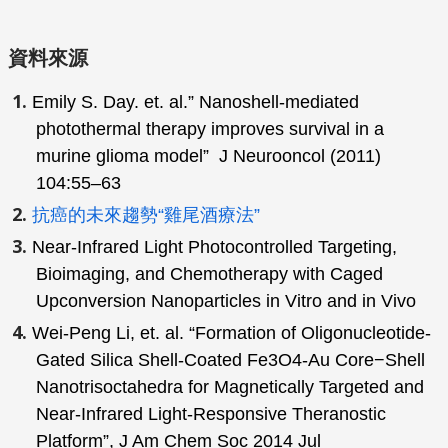
到癌症的存活機率，並降低藥物的副作用。
來源：
2021前沿科技轉化暨推廣-人工智慧及
生技醫藥-科普文稿電子書
資料來源
Emily S. Day. et. al.” Nanoshell-mediated
photothermal therapy improves survival in a
murine glioma model” J Neurooncol (2011)
104:55–63
抗癌的未來趨勢“雞尾酒療法”
Near-Infrared Light Photocontrolled Targeting,
Bioimaging, and Chemotherapy with Caged
Upconversion Nanoparticles in Vitro and in Vivo
Wei-Peng Li, et. al. “Formation of Oligonucleotide-