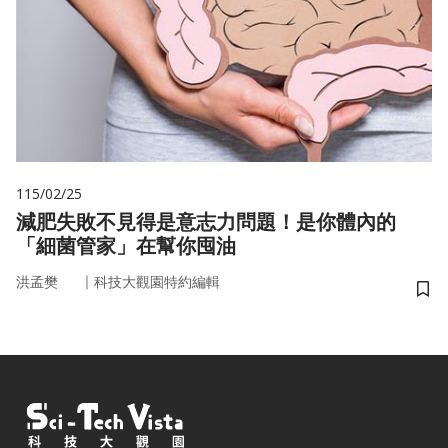
115/02/25
減肥失敗不見得是意志力問題！是你體內的
「細菌管家」在幫你囤油
｜
洪孟樊
科技大觀園特約編輯
儲