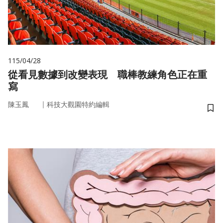
115/04/28
從看見數據到改變表現 職棒教練角色正在重
寫
｜
陳玉鳳
科技大觀園特約編輯
儲