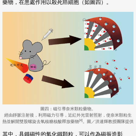
旋組成蓋子。磁引導標靶藥物由靜脈注射後，由磁場引
導至患部，再照射近紅外光（光線波長808 nm）使得
金殼層產生熱量，將雙股螺旋去氧核糖核酸解開並釋放
藥物，在患處作用以殺死癌細胞（如圖四）。