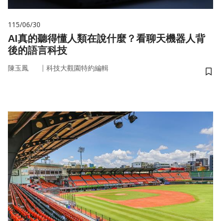
115/06/30
AI真的聽得懂人類在說什麼？看聊天機器人背
後的語言科技
｜
陳玉鳳
科技大觀園特約編輯
儲