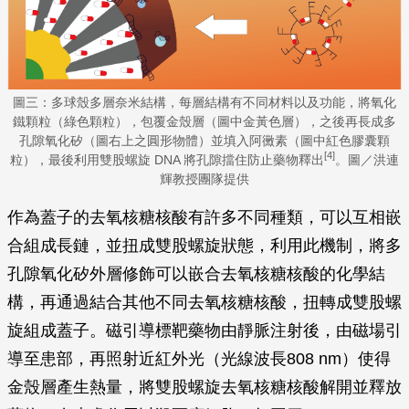
圖三：多球殼多層奈米結構，每層結構有不同材料以及功能，將氧化
鐵顆粒（綠色顆粒），包覆金殼層（圖中金黃色層），之後再長成多
孔隙氧化矽（圖右上之圓形物體）並填入阿黴素（圖中紅色膠囊顆
[4]
粒），最後利用雙股螺旋 DNA 將孔隙擋住防止藥物釋出
。圖／洪連
輝教授團隊提供
作為蓋子的去氧核糖核酸有許多不同種類，可以互相嵌
合組成長鏈，並扭成雙股螺旋狀態，利用此機制，將多
孔隙氧化矽外層修飾可以嵌合去氧核糖核酸的化學結
構，再通過結合其他不同去氧核糖核酸，扭轉成雙股螺