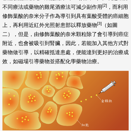
因此，如何減少癌症化學療法副作用引起許多學者的興
趣。一些相關的研究，例如：靜脈注射奈米金包矽顆粒
(Nanoshell)，並搭配近紅外光照射患處，使得金包矽
[1]
顆粒發熱並殺死癌細胞的方式
（如圖一）。或是結合
[2]
不同療法或藥物的雞尾酒療法可減少副作用
，而利用
修飾葉酸的奈米分子作為導引到具有葉酸受體的癌細胞
[3]
上，再利用近紅外光照射患部以釋放藥物
（如圖
二），但是，由修飾葉酸的奈米顆粒除了會引導到癌症
附近，也會被吸引到腎臟，因此，若能加入其他方式對
藥物做引導，以精確抵達患處，便能達到更好的治療成
效，如磁場引導藥物並搭配化學藥物治療。