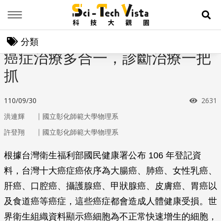
Menu
展
分類
首頁
facebook
twitter
line
中
癌症治療多合一，診斷治療一把
抓
瀏覽
110/09/30
2631
｜
洪連輝
國立彰化師範大學物理系
｜
許登翔
國立彰化師範大學物理系
根據台灣衛生福利部國民健康署公布 106 年登記資