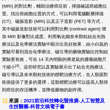
圖四：磁引導奈米顆粒藥物。
經由靜脈注射後，利用磁力引導，近紅外光雷射照射，使奈米顆粒生
[4]
熱並解開雙股螺旋去氧核糖核酸釋放藥物
。圖／洪連輝教授團隊提供
其中，具鐵磁性的氧化鐵顆粒，可以作為磁振造影
(MRI) 的對比劑，輔助治療癌症前，掃描確認癌細胞位
置。找出癌細胞位置的方式，可以利用電腦斷層掃描
(CT)、磁振造影 (MRI) 以及正子造影 (PET) 等方式，
其中磁振造影技術可以利用對比劑 (contrast agent) 增
加 MRI 影像對比成度。利用氧化鐵奈米顆粒結合光熱
療法以及化學療法實驗中顯示出良好效果，由小白鼠的
實驗可看到混合化學療法、磁引導的藥物實驗比控制組
實驗更有效，可在 14 天內明顯的將老鼠的腫瘤細胞尺
[4]
寸縮小
。這些研究以及實驗展示出了結合光熱療法、
磁引導以及奈米顆粒技術的標靶治療方式，在人類面對
疾病提供了更多的選擇，這類標靶治療可以提高人類得