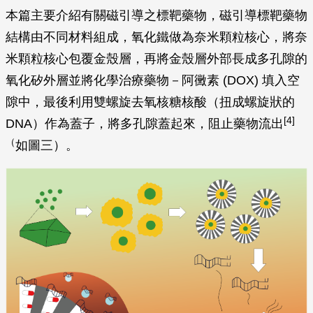
圖二：奈米顆粒修飾葉酸 (folic acid) 並攜帶阿黴素藥物
(doxorubicin)，folate receptor 為癌細胞上的葉酸受體，當藥物受到癌
[3]
細胞吸引並抵達癌細胞位置後，經由近紅外光照射後釋放藥物
。圖／
洪連輝教授團隊提供
本篇主要介紹有關磁引導之標靶藥物，磁引導標靶藥物
結構由不同材料組成，氧化鐵做為奈米顆粒核心，將奈
米顆粒核心包覆金殼層，再將金殼層外部長成多孔隙的
氧化矽外層並將化學治療藥物－阿黴素 (DOX) 填入空
隙中，最後利用雙螺旋去氧核糖核酸（扭成螺旋狀的
[4]
DNA）作為蓋子，將多孔隙蓋起來，阻止藥物流出
（
如圖三）。