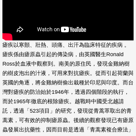
瘧疾以寒顫、壯熱、頭痛、出汗為臨床特征的疾病 。
瘧疾係由瘧原蟲引起的傳染病，由英國醫生Ronald
Ross於血液中觀察到。南美的原住民，發現金雞納樹
的樹皮泡出的汁液，可用來對抗瘧疾。從而引起荷蘭與
英國的角逐，將金雞納樹偷出栽種於印尼與印度。而台
灣對瘧疾的防治始於1946年，透過四個階段的執行，
而於1965年徹底的根除瘧疾。越戰時中國受北越請
託，透過「523項目」的研究，發現從青蒿萃取出的青
蒿素，可有效的抑制瘧原蟲。後續的觀察發現已有瘧原
蟲發展出抗藥性，因而目前是透過「青蒿素複合療法」