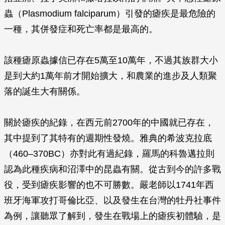
蟲（Plasmodium falciparum）引發的瘧疾是最危險的
一種，其併發症和死亡率都是最高的。
該種瘧原蟲據信已存在5萬至10萬年，不過其族群大小
是到大約1萬年前才開始擴大，和農業的進步及人類聚
落的誕生大有關係。
關於瘧疾的紀錄，在西元前2700年的中國就已存在，
其中提到了其特有的週期性發燒。雅典的希波克拉底
（460–370BC）亦對此有過紀錄，羅馬的科魯邁拉則
認為此種疾病和沼澤中的昆蟲有關。從古到今的許多戰
役，受到瘧疾影響的也不可勝數。嚴老師以1741年西
班牙海軍攻打哥倫比亞、以及發生在台灣的牡丹社事件
為例，讓聽眾了解到，發生在戰場上的瘧疾初體驗，是