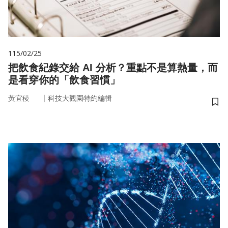
115/02/25
把飲食紀錄交給 AI 分析？重點不是算熱量，而
是看穿你的「飲食習慣」
｜
黃宜稜
科技大觀園特約編輯
儲