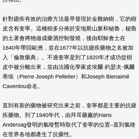
針對瘧疾有效的治療方法最早發現於金雞納樹，它的樹
皮含有奎寧。這種樹多分佈於安地斯山脈和秘魯，秘魯
的土著會將牠做成藥酒控制發燒，後由耶穌會士在
1640年帶回歐洲，並在1677年以抗瘧疾藥物之名被加
入「倫敦藥典」。不過奎寧是到了1820年才成功從樹
皮中被分離出來，並由法國化學家皮埃爾·約瑟夫·佩爾
蒂埃（Pierre Joseph Pelletier）和Joseph Bienaimé
Caventou命名。
直到有新的藥物被研究出來之前，奎寧都是主要的抗瘧
疾藥物。到了1940年代，由拜耳藥廠的Hans
Andersag發明的氯喹暫時取代了奎寧的位置–直到氯喹
在世界各地都產生了抗藥性。