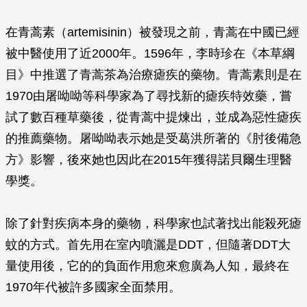
在青蒿素（artemisinin）被發現之前，青蒿在中國已經
被中醫使用了近2000年。1596年，李時珍在《本草綱
目》中推選了青蒿茶為治療瘧疾的藥物。青蒿素則是在
1970由屠呦呦等科學家為了尋找新的瘧疾特效藥，嘗
試了數百種草藥後，從青蒿中提煉出，並成為惡性瘧疾
的推薦藥物。屠呦呦表示她是受葛洪所著的《肘後備急
方》影響，後來她也因此在2015年獲得諾貝爾生理醫
學獎。
除了針對疾病本身的藥物，科學家也試著找出能殺死瘧
蚊的方式。首先用在室內噴灑是DDT，但隨著DDT大
量使用後，它的的負面作用愈來愈廣為人知，最終在
1970年代被許多國家全面禁用。