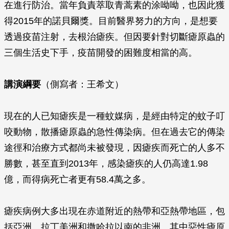
在進行防治。當年負責萃取青蒿素的涂呦呦，也因此獲
得2015年的諾貝爾獎。目前醫界努力的方向，是想要
透過疫苗注射，去根治瘧疾。但因要針對切斷瘧原蟲的
三個生活史下手，疫苗開發的困難度相當的高。
講演綱要
（側寫者：王希文）
現在的人已知瘧疾是一種蚊媒病，是經由特定的蚊子叮
咬動物，散播瘧原蟲的急性傳染病。但在過去它的傳染
途徑和治療方式都尚未被發現，因瘧疾而死亡的人多不
勝數，甚至直到2013年，感染瘧疾的人仍高達1.98
億，而得病死亡者更有58.4萬之多。
瘧疾病例大多出現在赤道附近的熱帶和亞熱帶地區，包
括亞洲、拉丁美洲和撒哈拉以南的非洲。其中惡性瘧原