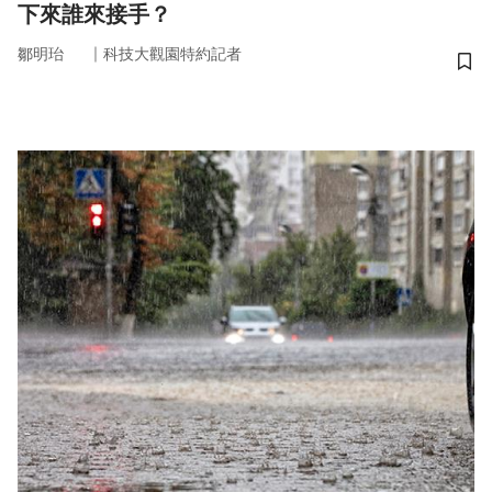
下來誰來接手？
｜
鄒明珆
科技大觀園特約記者
儲