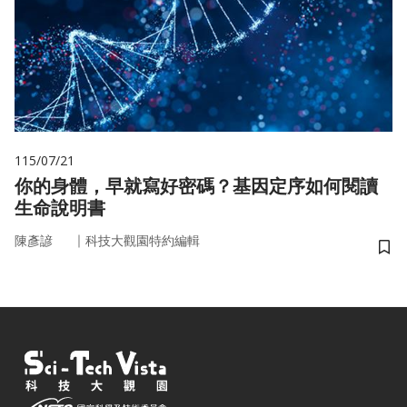
115/07/21
你的身體，早就寫好密碼？基因定序如何閱讀
生命說明書
｜
陳彥諺
科技大觀園特約編輯
儲