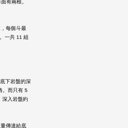
每面有兩根。
來，每個斗最
一共 11 組
出底下岩盤的深
樁。而只有 5
樁，深入岩盤約
重量傳達給底