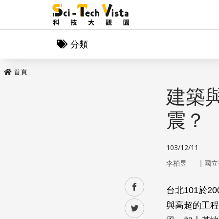
分類
首頁
建築
震？
103/12/11
｜
李柏昱
國立
facebook
台北101於
與高超的工程
twitter