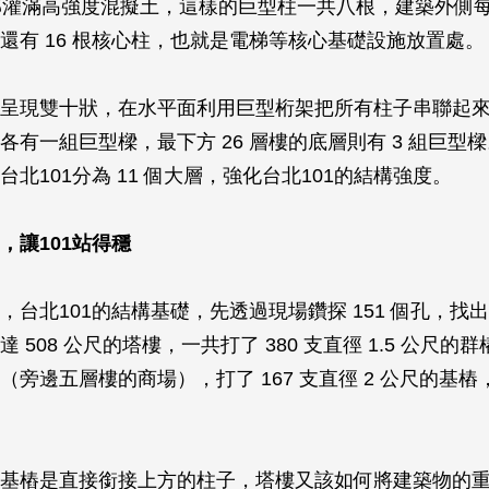
部灌滿高強度混擬土，這樣的巨型柱一共八根，建築外側
還有 16 根核心柱，也就是電梯等核心基礎設施放置處。
呈現雙十狀，在水平面利用巨型桁架把所有柱子串聯起
有一組巨型樑，最下方 26 層樓的底層則有 3 組巨型樑。
北101分為 11 個大層，強化台北101的結構強度。
，讓101站得穩
，台北101的結構基礎，先透過現場鑽探 151 個孔，找
 508 公尺的塔樓，一共打了 380 支直徑 1.5 公尺的群
（旁邊五層樓的商場），打了 167 支直徑 2 公尺的基
基樁是直接銜接上方的柱子，塔樓又該如何將建築物的