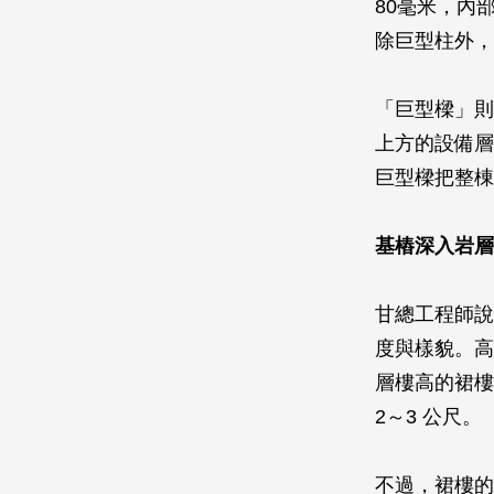
80毫米，內
除巨型柱外，
「巨型樑」則
上方的設備層各
巨型樑把整棟台
基樁深入岩層
甘總工程師說
度與樣貌。高達
層樓高的裙樓
2～3 公尺。
不過，裙樓的