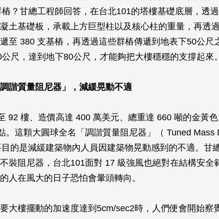
的群樁？甘總工程師回答，在台北101的塔樓基礎底層，透過厚
凝土基礎板，承載上方巨型柱以及核心柱的重量，再透
遞至 380 支基樁，再透過這些群樁傳遞到地表下50公尺
30公尺，達到地下80公尺，才能夠把大樓穩穩的支撐起來
調諧質量阻尼器」，減緩晃動不適
層至 92 樓、造價高達 400 萬美元、總重達 660 噸的金
點。這顆大圓球全名「調諧質量阻尼器」（ Tuned Mass D
要目的是減緩建築物內人員因建築物晃動感到的不適。甘
不裝阻尼器，台北101面對 17 級強風也絕對在結構安全
的人在風大的日子恐怕會暈頭轉向。
要大樓擺動的加速度達到5cm/sec2時，人們便會開始察