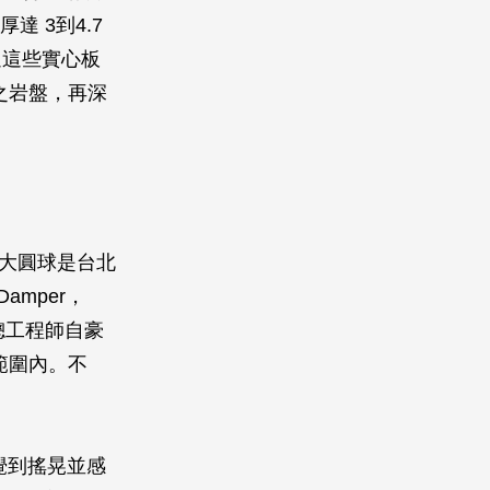
達 3到4.7
過這些實心板
之岩盤，再深
。
黃色大圓球是台北
amper，
總工程師自豪
範圍內。不
覺到搖晃並感