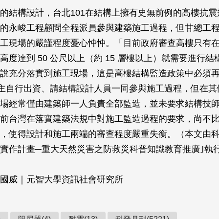
的結構設計，台北101在結構上擁有史無前例的高樓抗震
的永峻工程顧問全程派員參與建築施工過程，但甘總工
工現場的嚴謹程度憂心忡忡。「目前政府審查高樓只有
高度達到 50 公尺以上（約 15 層樓以上）就需要進行
說充分落實到施工現場，這是高樓結構監造政策中必須
業主自行出資、請結構設計人員一同參與施工過程，但在其
場經常僅由建築師一人負責全部監造，並未要求結構技
前台灣在落實建築法規中對施工監造過程的要求，尚不
，使得設計和施工兩端的審查程度嚴重失衡。（本文由科
實作計畫─重大天然災害之防救災科普知識教育推廣｣執
國威｜元智大學資訊社會研究所