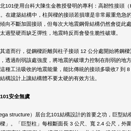
101使用台科大陳生金教授發明的專利：高韌性接頭（High D
tion）。在建築結構中，柱與樑的接頭若損壞是非常嚴重危急
傾向不斷加固接頭，但每次大地震鋼骨結構仍然會從此
太過堅硬而缺乏彈性，地震時反而會發生脆性破壞。
其道而行，從鋼樑距離與柱子接頭 12 公分處開始將鋼
，透過削弱該處強度，將地震的破壞力控制在削弱的地
這種工法吸收的地震能量，能比傳統的接頭多吸收7 到 8
結構設計上讓結構體不要太硬的有效方法。
101
安全無虞
ga structure）居台北101結構設計的首要之功，巨型
樑」。「巨型柱」每根斷面長 3 公尺、寬 2.4 公尺，外