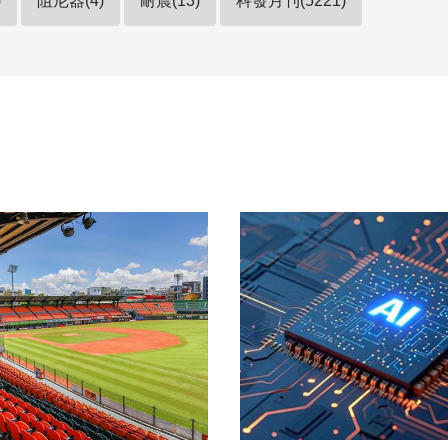
)
阻尼器(4)
耐震(13)
科發月刊(5221)