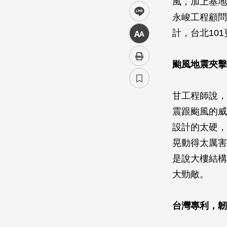
風，加上基地
line
永峻工程顧問
計，台北10
中
颱風地震夾擊
甘工程師說，
震跟颱風的威
設計的太硬，
晃動得太厲害
是說大樓結構
大勁敵。
台灣專利，韌