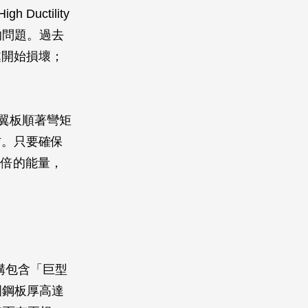
uctility
的問題。過去
處開始損壞；
樑翼板順著彎矩
方。只要確保
 倍的能量，
結構包含「巨型
圍鋼板厚高達