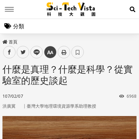
Menu
展
分類
首頁
facebook
twitter
line
中
什麼是真理？什麼是科學？從實
驗室的歷史談起
瀏覽
107/02/07
6968
｜
洪廣冀
臺灣大學地理環境資源學系助理教授