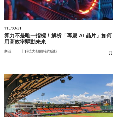
115/03/31
算力不是唯一指標！解析「專屬 AI 晶片」如何
用高效率驅動未來
｜
寒波
科技大觀園特約編輯
儲