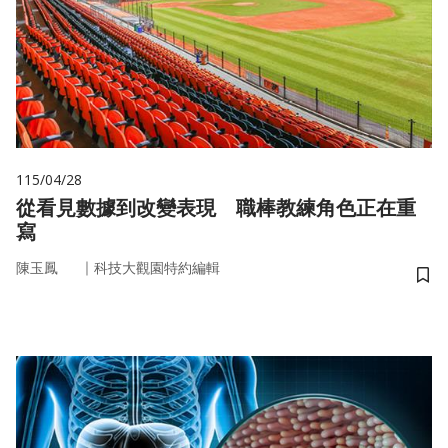
115/04/28
從看見數據到改變表現 職棒教練角色正在重
寫
｜
陳玉鳳
科技大觀園特約編輯
儲