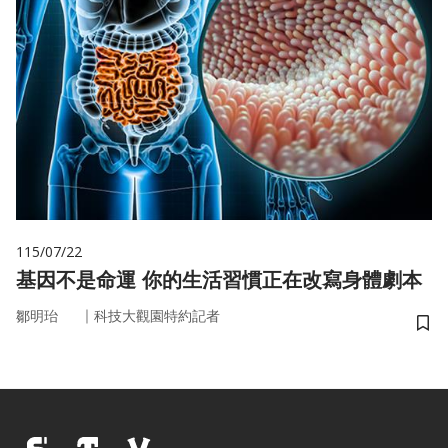
115/07/22
基因不是命運 你的生活習慣正在改寫身體劇本
｜
鄒明珆
科技大觀園特約記者
儲