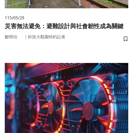
115/05/29
災害無法避免：避難設計與社會韌性成為關鍵
｜
鄒明珆
科技大觀園特約記者
儲