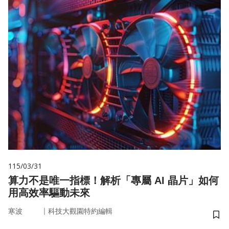
115/03/31
算力不是唯一指標！解析「專屬 AI 晶片」如何
用高效率驅動未來
｜
寒波
科技大觀園特約編輯
儲