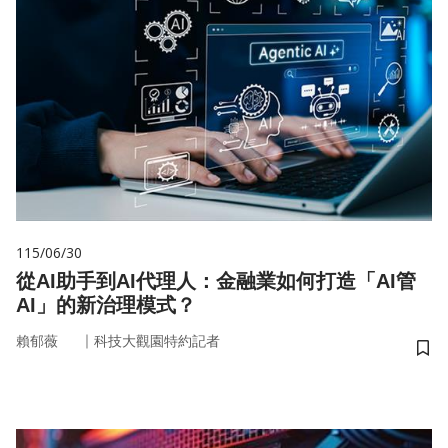
115/06/30
從AI助手到AI代理人：金融業如何打造「AI管
AI」的新治理模式？
｜
賴郁薇
科技大觀園特約記者
儲