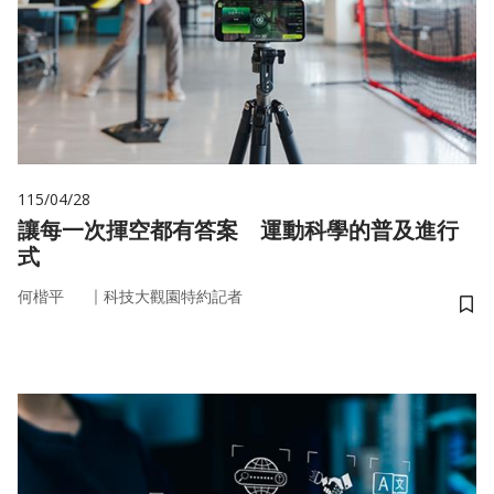
115/04/28
讓每一次揮空都有答案 運動科學的普及進行
式
｜
何楷平
科技大觀園特約記者
儲