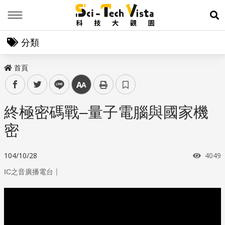
Menu
展
分類
首頁
facebook
twitter
line
中
終極密碼戰–量子電腦與國家機
密
瀏覽
104/10/28
4049
｜
IC之音廣播電台