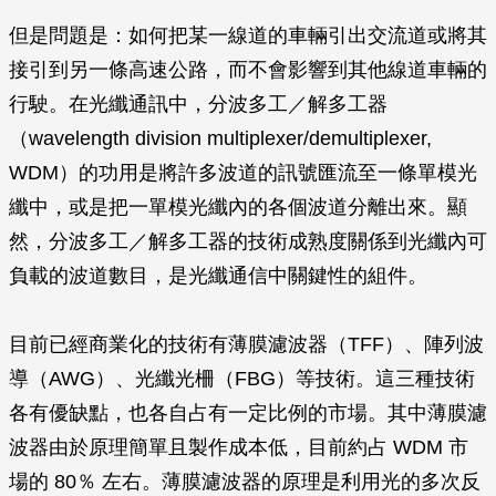
但是問題是：如何把某一線道的車輛引出交流道或將其
接引到另一條高速公路，而不會影響到其他線道車輛的
行駛。在光纖通訊中，分波多工／解多工器
（wavelength division multiplexer/demultiplexer,
WDM）的功用是將許多波道的訊號匯流至一條單模光
纖中，或是把一單模光纖內的各個波道分離出來。顯
然，分波多工／解多工器的技術成熟度關係到光纖內可
負載的波道數目，是光纖通信中關鍵性的組件。
目前已經商業化的技術有薄膜濾波器（TFF）、陣列波
導（AWG）、光纖光柵（FBG）等技術。這三種技術
各有優缺點，也各自占有一定比例的市場。其中薄膜濾
波器由於原理簡單且製作成本低，目前約占 WDM 市
場的 80％ 左右。薄膜濾波器的原理是利用光的多次反