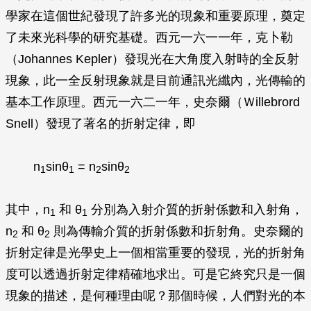
學家在這個世紀發現了許多光的現象和重要原理，奠定
了未來光科學的研究基礎。西元一六一一年，克卜勒
（Johannes Kepler）發現光在大角度入射時的全反射
現象，此一全反射現象就是目前通訊光纖內，光傳輸的
基本工作原理。西元一六二一年，史奈爾（Ｗillebrord
Snell）發現了著名的折射定律，即
n
sinθ
=
n
sinθ
1
1
2
2
其中，
n
和 θ
分別為入射介質的折射係數和入射角，
1
1
n
和 θ
則為傳輸介質的折射係數和折射角。史奈爾的
2
2
折射定律是光學史上一個相當重要的發現，光的折射角
度可以透過折射定律精確地求出。可是它終究只是一個
現象的描述，是何種理由呢？那個時候，人們對光的本