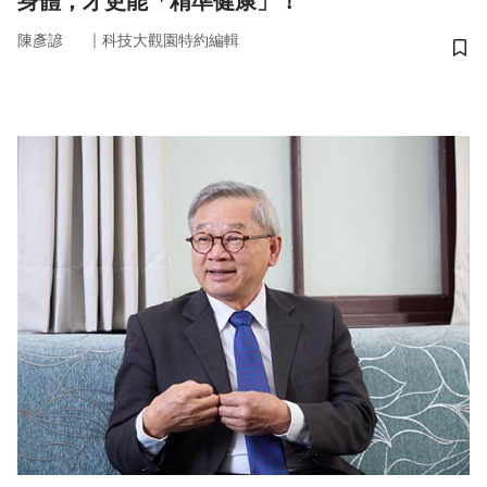
身體，才更能「精準健康」！
｜
陳彥諺
科技大觀園特約編輯
儲