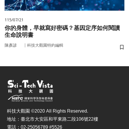
115/07/21
你的身體，早就寫好密碼？基因定序如何閱讀
生命說明書
｜
陳彥諺
科技大觀園特約編輯
儲
科技大觀園 ©2020 All Rights Reserved.
地址：臺北市大安區和平東路二段106號22樓
電話：02-25056789 #5526