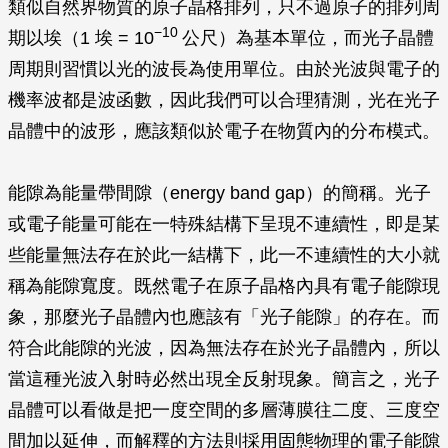
類似自然界物質的原子晶格排列，只不過原子的排列周
−10
期以埃（1 埃 = 10
公尺）為基本單位，而光子晶體
周期則習慣以光的波長為使用單位。由於光波與電子的
機率波都是波函數，因此我們可以合理猜測，光在光子
晶體中的波形，應該類似於電子在物質內的分布模式。
能隙為能量帶間隙（energy band gap）的簡稱。光子
或電子能量可能在一特殊結構下呈現不連續性，即是某
些能量無法存在於此一結構下，此一不連續性的大小就
稱為能隙寬度。既然電子在原子晶格內具有電子能隙現
象，那麼光子晶體內也應該有「光子能隙」的存在。而
符合此能隙的光波，因為無法存在於光子晶體內，所以
當這種光波入射時必然出現全反射現象。簡言之，光子
晶體可以看做是把一度空間的多層薄膜往二度、三度空
間加以延伸，而解釋的方法則採用固態物理的電子能隙