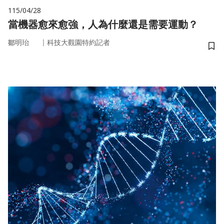
115/04/28
當機器愈來愈強，人為什麼還是需要運動？
｜
鄒明珆
科技大觀園特約記者
儲