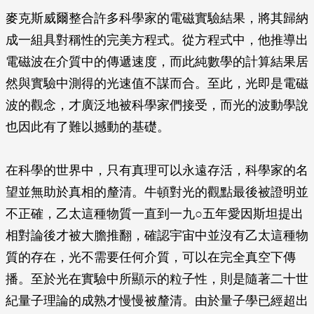
麥克斯威爾整合許多科學家的電磁實驗結果，將其歸納
成一組具對稱性的完美方程式。從方程式中，他推導出
電磁波在介質中的傳遞速度，而此純數學的計算結果居
然與實驗中測得的光速值不謀而合。至此，光即是電磁
波的觀念，才廣泛地被科學家們接受，而光的波動學說
也因此有了難以撼動的基礎。
在科學的世界中，只有真理可以永遠存活，科學家的名
望並無助於真相的釐清。牛頓對光的觀點最後被證明並
不正確，乙太這種物質一直到一九○五年愛因斯坦提出
相對論後才被大膽推翻，確認宇宙中並沒有乙太這種物
質的存在，光不需要任何介質，可以在完全真空下傳
播。至於光在實驗中所顯示的粒子性，則是隨著二十世
紀量子理論的成熟才慢慢被釐清。由於量子學已經超出