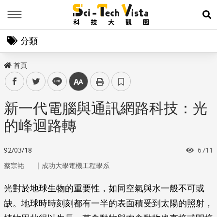
Menu
展
分類
首頁
facebook
twitter
line
中
新一代電腦與通訊網路科技：光
的峰迴路轉
瀏覽
92/03/18
6711
｜
蔡宗祐
成功大學電機工程學系
光對於地球生物的重要性，如同空氣與水一般不可或
缺。地球時時刻刻都有一半的表面積受到太陽的照射，