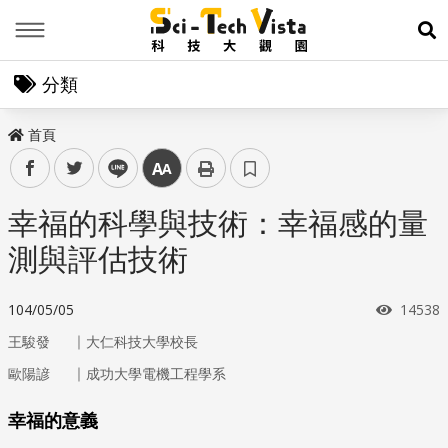
Menu
展
分類
首頁
facebook
twitter
line
中
幸福的科學與技術：幸福感的量
測與評估技術
瀏覽次
104/05/05
14538
｜
王駿發
大仁科技大學校長
｜
歐陽諺
成功大學電機工程學系
幸福的意義