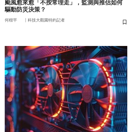
颱風愈來愈「不按常理走」，監測與推估如何
驅動防災決策？
｜
何楷平
科技大觀園特約記者
儲