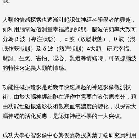
能。
人類的情感探索也逐漸引起認知神經科學學者的興趣，
如利用腦電波儀測量幸福感的狀態。腦波依頻率大致可
分為
β
波（專注狀態）、
α
波（放鬆狀態）、
θ
波（淺
眠作夢狀態）及
δ
波（熟睡狀態）4大類。研究幸福、
驚訝、生氣、害怕、噁心、難過等情緒時，可依據腦波
的特性來定義人類的情感。
功能性磁振造影是近幾年快速興起的神經影像觀測技
術，由於大腦神經細胞在運作中需要血液供應養分，藉
由功能性磁振造影技術觀察血氧濃度的變化，以探索大
腦神經的活化反應，是認知神經科學的一大突破。
成功大學心智影像中心龔俊嘉教授與葉丁端研究員利用