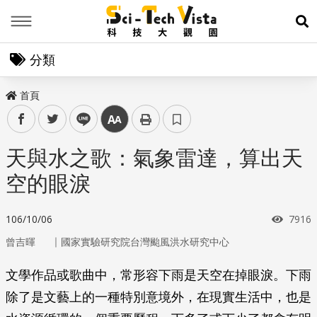
Menu
展
分類
首頁
facebook
twitter
line
中
天與水之歌：氣象雷達，算出天
空的眼淚
瀏覽
106/10/06
7916
｜
曾吉暉
國家實驗研究院台灣颱風洪水研究中心
文學作品或歌曲中，常形容下雨是天空在掉眼淚。下雨
除了是文藝上的一種特別意境外，在現實生活中，也是