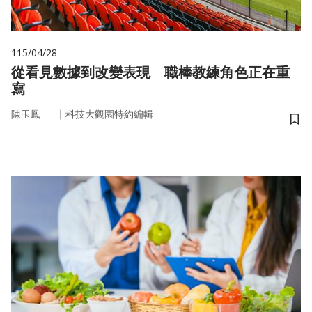
115/04/28
從看見數據到改變表現 職棒教練角色正在重
寫
｜
陳玉鳳
科技大觀園特約編輯
儲