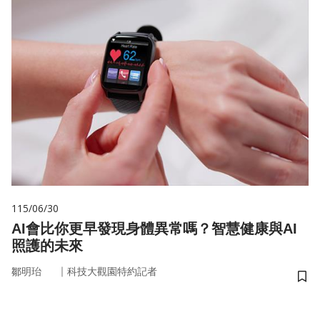
115/06/30
AI會比你更早發現身體異常嗎？智慧健康與AI
照護的未來
｜
鄒明珆
科技大觀園特約記者
儲