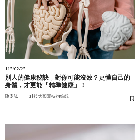
115/02/25
別人的健康秘訣，對你可能沒效？更懂自己的
身體，才更能「精準健康」！
｜
陳彥諺
科技大觀園特約編輯
儲