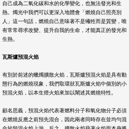
自己成為二氧化碳和水的化學變化，也無法發光和生
熱。燭光中我們可以更深入地體會「燃燒自己照亮別
人」這一句話，燃燒自己意味著不是犧牲而是質變，唯
有常常尋求改變、提升自我的生命，才能真正的發光和
生熱。
瓦斯爐預混火焰
有別於前述的蠟燭擴散火焰，瓦斯爐預混火焰是具有動
態行為的燃燒現象，我們取環狀瓦斯爐火焰中個別的小
預混火焰，以本生燈火焰來加以闡述其燃燒特性。
顧名思義，預混火焰代表著燃料分子和氧化物分子必須
在燃燒反應之前預先混合，因此兩者同時存在並均勻混
合於預混火焰上游。反之，擴散火焰藉著火焰面本身將