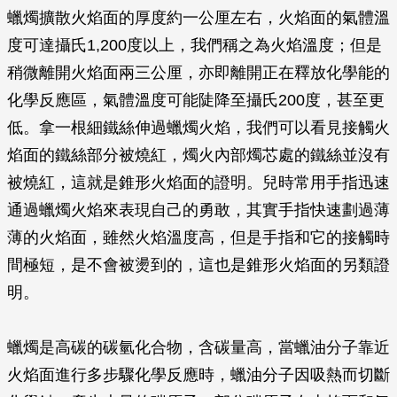
蠟燭擴散火焰面的厚度約一公厘左右，火焰面的氣體溫
度可達攝氏1,200度以上，我們稱之為火焰溫度；但是
稍微離開火焰面兩三公厘，亦即離開正在釋放化學能的
化學反應區，氣體溫度可能陡降至攝氏200度，甚至更
低。拿一根細鐵絲伸過蠟燭火焰，我們可以看見接觸火
焰面的鐵絲部分被燒紅，燭火內部燭芯處的鐵絲並沒有
被燒紅，這就是錐形火焰面的證明。兒時常用手指迅速
通過蠟燭火焰來表現自己的勇敢，其實手指快速劃過薄
薄的火焰面，雖然火焰溫度高，但是手指和它的接觸時
間極短，是不會被燙到的，這也是錐形火焰面的另類證
明。
蠟燭是高碳的碳氫化合物，含碳量高，當蠟油分子靠近
火焰面進行多步驟化學反應時，蠟油分子因吸熱而切斷