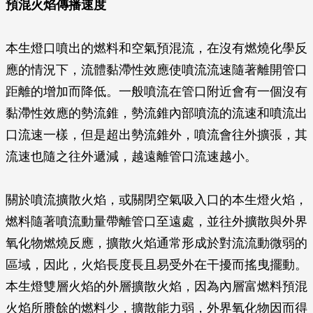
預混火焰傳播速度
本生燈口噴出的燃料和空氣預混流，在沒有燃燒化學反
應的情況下，流體黏滯性效應使噴流流速隨著離開管口
距離的增加而降低。一般噴流在管口附近會有一個沒有
黏滯性效應的勢流錐，勢流錐內部噴流的流速和噴流出
口流速一樣，但是超出勢流錐外，噴流會往外擴張，其
流速也隨之往外遞減，越遠離管口流速越小。
關於噴流擴散火焰，或關閉空氣吸入口的本生燈火焰，
燃料隨著噴流動量帶離管口至遠處，並往外擴散與外界
氧化物燃燒反應，擴散火焰通常形成於對流流動微弱的
區域，因此，火焰長度長且易受外在干擾而搖曳擺動。
本生燈雙層火焰的外層擴散火焰，因為內層富燃料預混
火焰所賸餘的燃料少，擴散能力弱，外界氧化物因而得