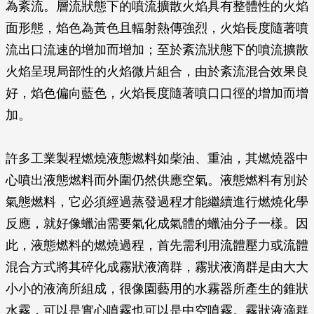
為紊流。層流狀態下的噴流擴散火焰具有整體性的火焰
面形態，焰色為黃色且輻射熱傳強烈，火焰長度隨著噴
流出口流速的增加而增加；至於紊流狀態下的噴流擴散
火焰呈現局部性的火焰微片組合，由於紊流混合效果良
好，焰色偏向藍色，火焰長度隨著噴口口徑的增加而增
加。
許多工業製程燃燒液態燃料如柴油、重油，其燃燒器中
心噴出液態燃料而外圍仍然供應空氣。液態燃料有別於
氣態燃料，它必須經過蒸發過程才能繼續進行燃燒化學
反應，就好像蠟油需要氣化成氣體的蠟油分子一樣。因
此，液態燃料的燃燒過程，首先需利用流體壓力或流體
混合方式將其碎化成霧狀液滴群，霧狀液滴群是由大大
小小的液滴所組成，很像園藝用的水霧器所產生的錐狀
水霧，可以是實心噴霧也可以是中空噴霧。霧狀液滴群