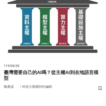
115/06/30
臺灣需要自己的AI嗎？從主權AI到在地語言模
型
｜
陳彥諺
科技大觀園特約編輯
儲