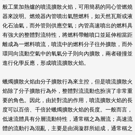
般工業加熱爐的噴流擴散火焰，可用簡易的同心管燃燒
器來說明。燃燒器內管噴出氣態燃料，如天然瓦斯或液
化石油氣，而外管則供應空氣；內管高速噴出的燃料具
有強大的整體對流特性，將燃料帶離噴口並延伸相當距
離成為一燃料噴流，噴流中的燃料分子往外擴散，而外
環同向流動空氣中的氧氣分子則向內擴散，兩者碰撞並
進行化學反應，形成噴流擴散火焰。
蠟燭擴散火焰由分子擴散行為來主控，但是噴流擴散火
焰除了分子擴散行為外，整體對流流動也扮演了非常重
要的角色。因此，由於對流的作用，噴流擴散火焰的長
度可以百倍、千倍於蠟燭擴散火焰的長度。一般而言，
低速流體具有分層流動特性，通常稱之為層流；高速流
體的流動行為混亂，主要是由渦漩群所組成，通常稱之