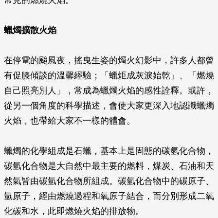
常見的燃燒火焰。
蠟燭擴散火焰
在停電的颱風夜，搖曳生姿的燭火幻影中，許多人都曾
有促膝傾談的溫馨經驗；「蠟炬成灰淚始乾」、「燃燒
自己照亮別人」，常成為蠟燭火焰的感性詮釋。或許，
從另一個角度的科學描述，會使大家更深入地認識蠟燭
火焰，也帶給大家不一樣的體會。
蠟燭的化學組成是石蠟，基本上是固態的碳氫化合物，
碳氫化合物是大自然中最主要的燃料，煤炭、石油和天
然氣皆由碳氫化合物所組成。碳氫化合物中的碳原子、
氫原子，經由燃燒過程和氧原子結合，而分別形成二氧
化碳和水，此即燃燒火焰的排放物。