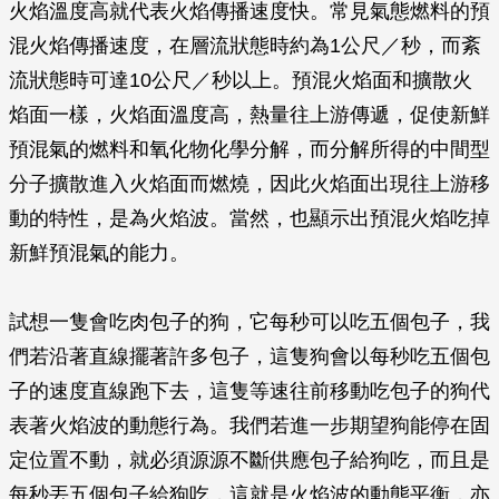
火焰溫度高就代表火焰傳播速度快。常見氣態燃料的預
混火焰傳播速度，在層流狀態時約為1公尺／秒，而紊
流狀態時可達10公尺／秒以上。預混火焰面和擴散火
焰面一樣，火焰面溫度高，熱量往上游傳遞，促使新鮮
預混氣的燃料和氧化物化學分解，而分解所得的中間型
分子擴散進入火焰面而燃燒，因此火焰面出現往上游移
動的特性，是為火焰波。當然，也顯示出預混火焰吃掉
新鮮預混氣的能力。
試想一隻會吃肉包子的狗，它每秒可以吃五個包子，我
們若沿著直線擺著許多包子，這隻狗會以每秒吃五個包
子的速度直線跑下去，這隻等速往前移動吃包子的狗代
表著火焰波的動態行為。我們若進一步期望狗能停在固
定位置不動，就必須源源不斷供應包子給狗吃，而且是
每秒丟五個包子給狗吃，這就是火焰波的動態平衡，亦