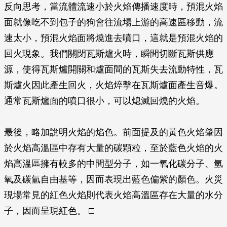
反向思考，當流體流速小於火焰傳播速度時，預混火焰
面就像吃不到包子的狗會往流場上游的高速區移動，流
速太小，預混火焰面將燒進去噴口，這就是預混火焰的
回火現象。我們關閉瓦斯爐火時，瞬間切斷瓦斯供應
源，使得瓦斯爐開關和爐面間的瓦斯失去流動特性，瓦
斯爐火因此產生回火，火焰焠擊在瓦斯爐面產生音爆。
通常瓦斯爐面的噴口很小，可以熄滅回燒的火焰。
最後，略加說明火焰的焰色。前面提及的黃色火焰肇因
於火焰高溫區中存有大量的碳顆粒，至於藍色火焰的火
焰高溫區擁有較多的中間型分子，如一氧化碳分子、氫
氧及碳氫自由基等，因而表現出藍色偏紫的顏色。火災
現場常見的紅色火焰則代表火焰高溫區存在大量的水分
子，因而呈現紅色。 □