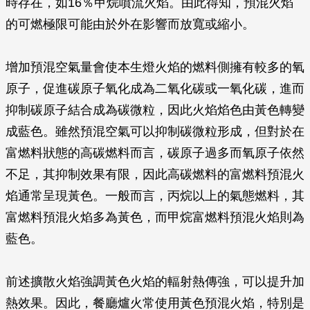
時存在，如16％甲烷噴流火焰。由此得知，預混火焰
的可燃極限可能由於外在影響而放寬或縮小。
增加預混空氣量會使本生燈火焰的燃料側擁有較多的氧
原子，促進碳原子氧化成為二氧化碳或一氧化碳，進而
抑制碳原子結合成為碳微粒，因此火焰焰色由黃色轉變
成藍色。雖然預混空氣可以抑制碳微粒形成，但對於在
富燃料狀態的高碳燃料而言，碳原子過多而氧原子依然
不足，其抑制效果有限，因此高碳燃料的富燃料預混火
焰通常呈現黃色。一般而言，丙烷以上的氣態燃料，其
富燃料預混火焰多為黃色，而甲烷富燃料預混火焰則為
藍色。
前述擴散火焰強調黃色火焰的輻射熱傳強，可以提升加
熱效果。因此，餐廳爐火常使用黃色預混火焰，特別是