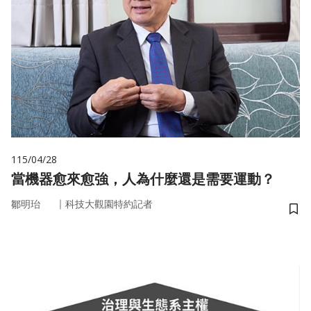
115/04/28
當機器愈來愈強，人為什麼還是需要運動？
｜
鄒明珆
科技大觀園特約記者
儲