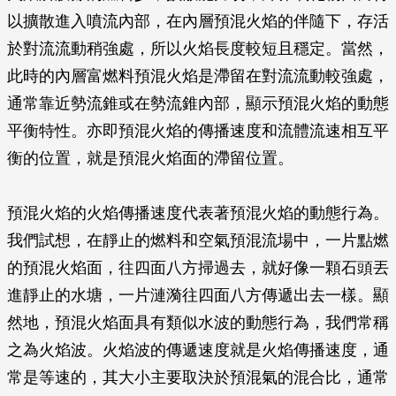
以擴散進入噴流內部，在內層預混火焰的伴隨下，存活
於對流流動稍強處，所以火焰長度較短且穩定。當然，
此時的內層富燃料預混火焰是滯留在對流流動較強處，
通常靠近勢流錐或在勢流錐內部，顯示預混火焰的動態
平衡特性。亦即預混火焰的傳播速度和流體流速相互平
衡的位置，就是預混火焰面的滯留位置。
預混火焰的火焰傳播速度代表著預混火焰的動態行為。
我們試想，在靜止的燃料和空氣預混流場中，一片點燃
的預混火焰面，往四面八方掃過去，就好像一顆石頭丟
進靜止的水塘，一片漣漪往四面八方傳遞出去一樣。顯
然地，預混火焰面具有類似水波的動態行為，我們常稱
之為火焰波。火焰波的傳遞速度就是火焰傳播速度，通
常是等速的，其大小主要取決於預混氣的混合比，通常