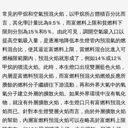
常見的甲烷和空氣預混火焰，以甲烷所占體積百分比而
言，其化學計量比為9.5％，而富燃料上限和貧燃料下
限則分別為15％和5％。由此可見，調開空氣吸入口以
提高空氣吸入量，是逐漸地降低本生燈管內預混氣的燃
料混合比，使其逼近富燃料上限，當燃料混合比進入可
燃極限範圍內，預混火焰就形成了，例如14％或12％
甲烷的噴流火焰。此時，本生燈口出現雙層藍色火焰，
內層是富燃料預混火焰，而富燃料預混火焰燃燒反應所
賸餘的燃料分子繼續往下游流動，再和外界大氣中的氧
氣分子建立外層的擴散火焰。如果外界環境中沒有氧化
物，就沒有外層擴散火焰，本生燈口只有富燃料預混火
焰而已。針對本生燈雙層火焰而言，由於外層擴散火焰
的幫助，內層富燃料預混火焰可以在略高於富燃料上限