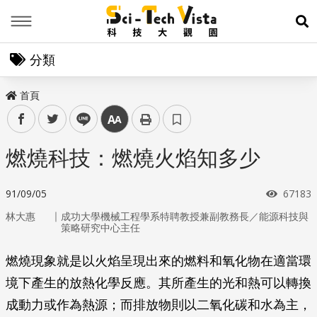
Menu
展
分類
首頁
facebook
twitter
line
中
燃燒科技：燃燒火焰知多少
瀏覽次
91/09/05
67183
｜
林大惠
成功大學機械工程學系特聘教授兼副教務長／能源科技與
策略研究中心主任
燃燒現象就是以火焰呈現出來的燃料和氧化物在適當環
境下產生的放熱化學反應。其所產生的光和熱可以轉換
成動力或作為熱源；而排放物則以二氧化碳和水為主，