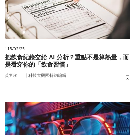
115/02/25
把飲食紀錄交給 AI 分析？重點不是算熱量，而
是看穿你的「飲食習慣」
｜
黃宜稜
科技大觀園特約編輯
儲