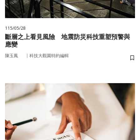
115/05/28
斷層之上看見風險 地震防災科技重塑預警與
應變
｜
陳玉鳳
科技大觀園特約編輯
儲