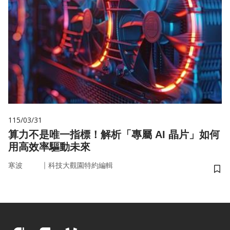
115/03/31
算力不是唯一指標！解析「專屬 AI 晶片」如何
用高效率驅動未來
｜
寒波
科技大觀園特約編輯
儲