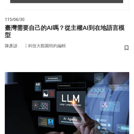
115/06/30
臺灣需要自己的AI嗎？從主權AI到在地語言模
型
｜
陳彥諺
科技大觀園特約編輯
儲