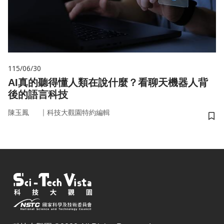
115/06/30
AI真的聽得懂人類在說什麼？看聊天機器人背
後的語言科技
｜
陳玉鳳
科技大觀園特約編輯
儲