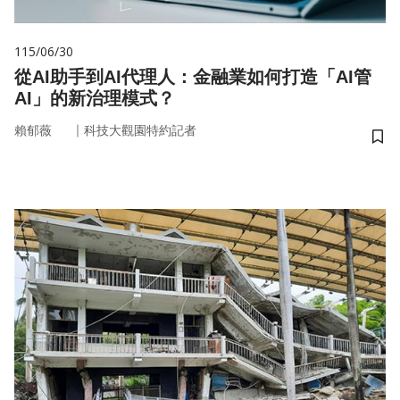
115/06/30
從AI助手到AI代理人：金融業如何打造「AI管
AI」的新治理模式？
｜
賴郁薇
科技大觀園特約記者
儲