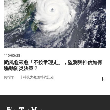
115/05/28
颱風愈來愈「不按常理走」，監測與推估如何
驅動防災決策？
｜
何楷平
科技大觀園特約記者
儲