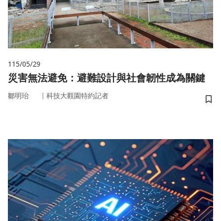
115/05/29
災害無法避免：避難設計與社會韌性成為關鍵
｜
鄒明珆
科技大觀園特約記者
儲