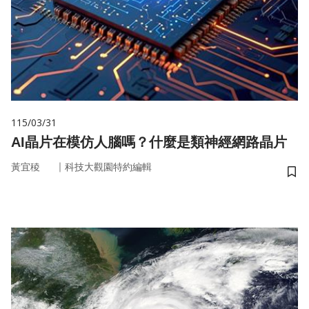
115/03/31
AI晶片在模仿人腦嗎？什麼是類神經網路晶片
｜
黃宜稜
科技大觀園特約編輯
儲