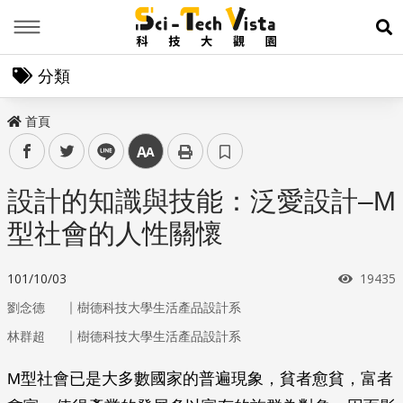
Menu
展
分類
首頁
facebook
twitter
line
中
設計的知識與技能：泛愛設計–M
型社會的人性關懷
瀏覽次
101/10/03
19435
｜
劉念德
樹德科技大學生活產品設計系
｜
林群超
樹德科技大學生活產品設計系
M型社會已是大多數國家的普遍現象，貧者愈貧，富者