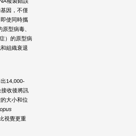
NA複製錯誤
的基因，不僅
，即使同時攜
的原型病毒、
合症）的原型病
胞和組織衰退
,000-
朵接收後將訊
體的大小和位
ropus
比視覺更重