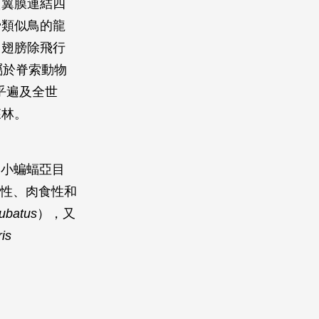
質翼膜連結四
骨類似鳥的龍
，翅膀除飛行
屬於脊索動物
乎遍及全世
森林。
果；小蝙蝠亞目
植食性、肉食性和
ubatus
），又
is