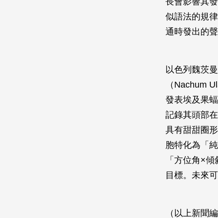
長會影響其發
似語法的規律
通時發出的聲
以色列魏茨曼科學研
（Nachum 
發表埃及果蝠
記錄其頭部在
具有甜甜圈形
胞特化為「純
「方位角×傾
目標。未來可
（以上新聞編譯自