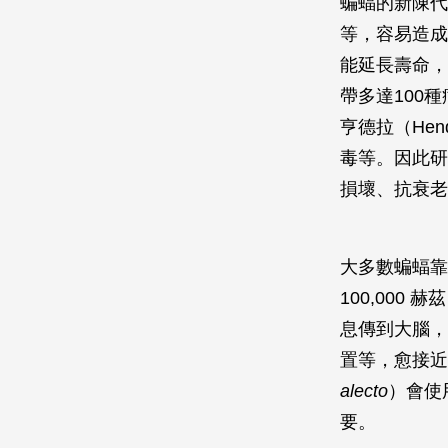
蝙蝠的新陳代
等，容易造成
能延長壽命，
帶多達100
亨德拉（Hen
毒等。因此研
損壞、抗衰老
大多數蝙蝠靠
100,00
息傳到大腦，
置等，愈接近
alecto
）會使
要。