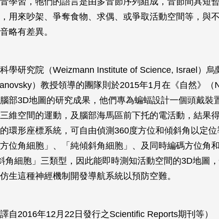
音學習，牠們的語言是由多音節序列組成，音節間具短
，用來吵架、爭奪食物、求偶、或爭取活動空間等，與
音略有差異。
究院（Weizmann Institute of Science, Israe
Ulanovsky）教授領導的團隊則於2015年1月在《自然》（N
腦部3D地圖的研究成果，他們專為蝙蝠設計一個頭戴裝
三維空間的運動，及腦部海馬區前下托的電活動，結果
的環形座標系統，可自由偵測360度方位和傾斜角以定位
方位角細胞」、「純傾斜角細胞」、及同時編碼方位角
斜角細胞」三類型，因此能即時測知活動空間的3D地圖
仿生這種神經機制開發導航系統以預防空難。
2016年12月22日發行之Scientific Reports期刊等）