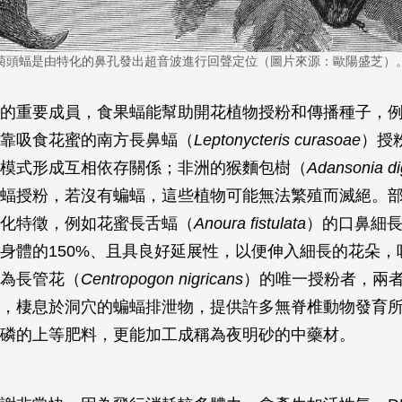
菊頭蝠是由特化的鼻孔發出超音波進行回聲定位（圖片來源：歐陽盛芝）
的重要成員，食果蝠能幫助開花植物授粉和傳播種子，
靠吸食花蜜的南方長鼻蝠（
Leptonycteris curasoae
）授
模式形成互相依存關係；非洲的猴麵包樹（
Adansonia dig
蝠授粉，若沒有蝙蝠，這些植物可能無法繁殖而滅絕。
化特徵，例如花蜜長舌蝠（
Anoura fistulata
）的口鼻細
身體的150%、且具良好延展性，以便伸入細長的花朵，
為長管花（
Centropogon nigricans
）的唯一授粉者，兩
，棲息於洞穴的蝙蝠排泄物，提供許多無脊椎動物發育
磷的上等肥料，更能加工成稱為夜明砂的中藥材。