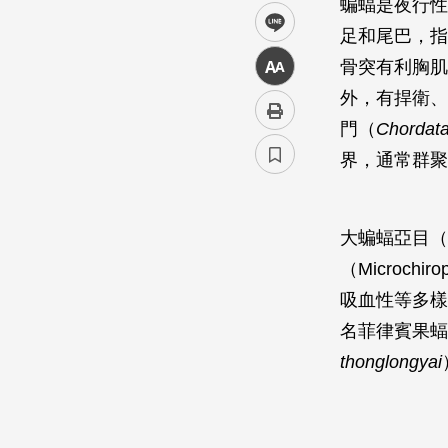
蝙蝠是夜行性
line
足和尾巴，指
骨突有利胸肌
中
外，有捍衛、
門（
Chordat
界，通常群聚
大蝙蝠亞目（M
（Microc
吸血性等多樣
名菲律賓果蝠
thonglongyai