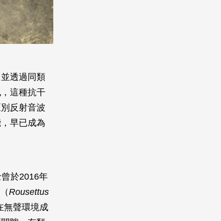
。
，並透過同類
亂，這種抗干
區別反射音波
能，早已成為
博士曾於2016年
蝠（
Rousettus
在無聲環境成