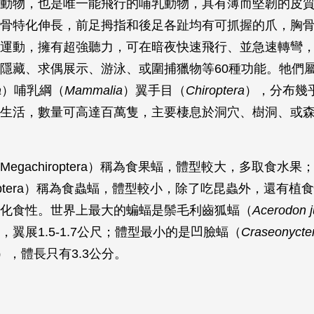
動物，也是唯一能飛行的哺乳動物，具有薄而堅韌的皮
骨特化伸長，前足拇指和後足各趾均有可抓握的爪，胸
運動，擁有超強聽力，可在暗夜快速飛行、並急速轉彎
隱藏、求偶展示、游泳、或圍捕獵物等60種功能。牠們
a
）哺乳綱（
Mammalia
）翼手目（
Chiroptera
），分布幾
生活，數量可高達百萬隻，主要棲息於洞穴、樹洞、或
egachiroptera）稱為食果蝠，體型較大，多取食水
hiroptera）稱為食蟲蝠，體型較小，除了吃昆蟲外，還有
化食性。世界上最大的蝙蝠是鬃毛利齒狐蝠（
Acerodon j
，翼展1.5-1.7公尺；體型最小的是凹臉蝠（
Craseonycter
），體長只有3.3公分。