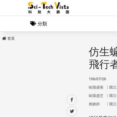
分類
首頁
仿生
飛行
106/07/26
｜
歐陽盛菊
國立
｜
歐陽盛芝
國立
facebook
｜
賴婉婷
國立
twitter