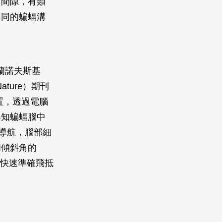
暫間隙，有類
不同的蝙蝠溝
l）烏蘭諾夫斯基
ature）期刊
置，透過電腦
得知蝙蝠腦中
導航，腦部細
和傾斜角的
，快速準確飛抵