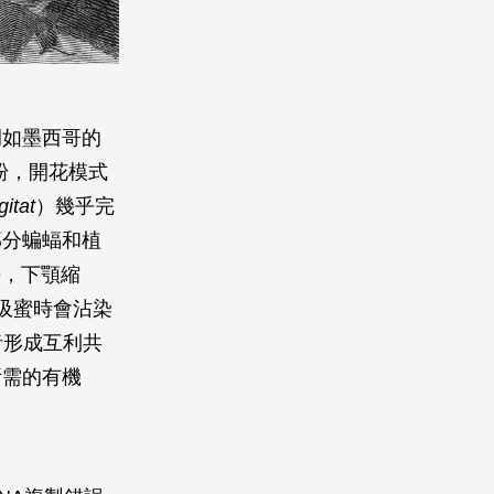
。
例如墨西哥的
粉，開花模式
itat
）幾乎完
部分蝙蝠和植
長，下顎縮
吸蜜時會沾染
者形成互利共
所需的有機