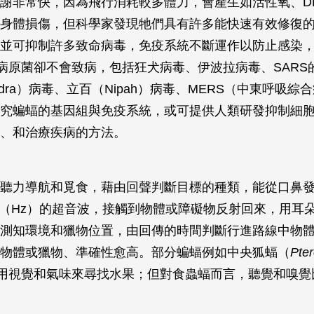
謝非常快，因為飛行消耗較多體力，會產生如活性氧、D
身體損傷，但科學家發現牠們具有許多能快速有效修復
並可抑制許多致命病毒，免疫系統不斷運作以防止感染
種病原菌卻不會致病，包括狂犬病毒、伊波拉病毒、SARS
dra）病毒、立百（Nipah）病毒、MERS（中東呼吸綜
究蝙蝠的基因組與免疫系統，或可提供人類研發抑制細
、和治療疾病的方法。
聽力導航和覓食，藉由回聲判斷目標的種類，能從口鼻發出14
0 赫茲（Hz）的超音波，接觸到物體或障礙物反射回來，用耳
測知環境和獵物位置，由回傳的時間判斷行進路線中物
物體或獵物、準確性愈高。部分蝙蝠例如中央狐蝠（
Pte
用視覺和氣味來尋找水果；但對食蟲蝠而言，聽覺和嗅覺