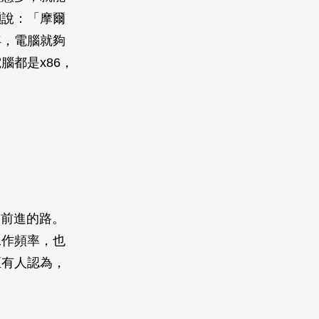
灝說：「摩爾
年，電腦就夠
都是x86，
住了前進的路。
工作頻率，也
至有人認為，