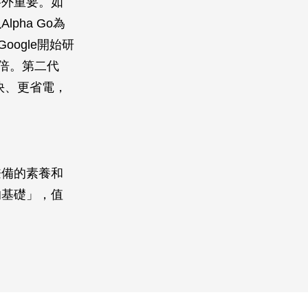
格外重要。如
ha Go為
ogle開始研
80倍。第二代
更快、更省電，
兼備的素養和
的基礎」，值