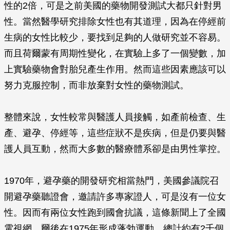
性的2倍，可是之前美國的藥物開發測試大都只針對男
性。當然醫學研究排除女性也有其道理，因為在停經前
生病的女性比較少，要找到足夠的人做研究並不容易。
而且荷爾蒙有周期性變化，在實驗上多了一個變數，加
上實驗藥物會對胎兒產生作用。然而這些因素應該可以
努力克服控制，而非放棄對女性的藥物測試。
整體來說，女性較常與醫護人員接觸，如產前檢查、生
產、避孕、停經等，這些症狀不是疾病，但是仍要與醫
護人員互動，然而大多數的醫療體系卻是由男性掌控。
1970年，避孕藥的開發研究相當熱門，美國參議院召
開避孕藥聽證會，邀請許多專家證人，可是沒有一位女
性。因而有兩位女性跑到國會抗議，這條新聞上了全國
電視網，爾後在1975年形成蓬勃運動，總計約有2千個