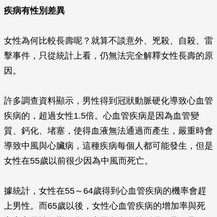
疾病有性別差異
女性為何比較長壽呢？就算不談意外、兇殺、自殺、雷
擊事件，只從統計上看，仍無法完全解釋女性長壽的原
因。
許多調查資料顯示，男性得到冠狀動脈硬化導致心血管
疾病的，超過女性1.5倍。心血管疾病是因為血管變
質、鈣化、堵塞，使得血液無法通過而產生，嚴重時會
導致中風與心臟病，這種疾病每個人都可能發生，但是
女性在55歲以前很少因為中風而死亡。
據統計，女性在55～64歲得到心血管疾病的機率會趕
上男性。而65歲以後，女性心血管疾病的增加率與死