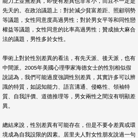
能力上並無差異，即使有差異也非常小，而且不一定是
先天的。在政治議題上：對於減少貧富差距、照顧弱勢
等議題，女性同意度高過男性；對於男女平等和同性戀
權益等議題，女性同意的比率高過男性；贊成抽大麻合
法的議題，男性多於女性。
學術上對於性別差異的看法，有先天派、後天派，也有
中間派。2005年美國心理學家海德女士的性別相似假
說認為，我們可能過度強調性別差異，其實許多可以辨
識的特質，如認知能力、語言溝通、侵略性、領袖特
質、自我評價、道德推理等，男女兩性之間沒有明顯差
異。
總結來說，性別差異有可能存在，但是不要令差異或環
境成為自我設限的因素。居里夫人對女性朋友說過一句