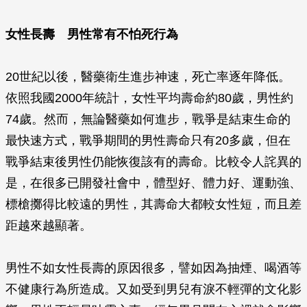
女性長壽 男性常有不怕死行為
20世紀以後，醫藥衛生進步神速，死亡率逐年降低。
依照我國2000年統計，女性平均壽命約80歲，男性約
74歲。然而，無論醫藥如何進步，戰爭是結束生命的
最快速方式，戰爭期間的男性壽命只有20多歲，但在
戰爭結束後男性仍能恢復該有的壽命。比較令人詫異的
是，在很多已開發社會中，體型好、體力好、運動強、
標槍擲得比較遠的男性，其壽命大都較女性短，而且差
距越來越顯著。
男性不如女性長壽的原因很多，譬如因為抽煙、喝酒等
不健康行為所造成。又如受到男兒有淚不輕彈的文化影