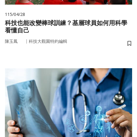
115/04/28
科技也能改變棒球訓練？基層球員如何用科學
看懂自己
｜
陳玉鳳
科技大觀園特約編輯
儲