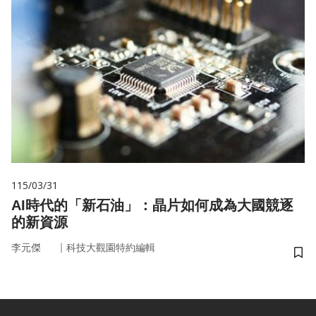
115/03/31
AI時代的「新石油」：晶片如何成為大國競逐
的新資源
｜
李元傑
科技大觀園特約編輯
儲