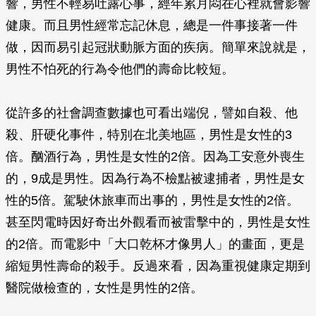
響，男性不輕易吐露心事，經年累月悶在心裡就會影響
健康。而且男性經常忘記休息，總是一件事接著一件
做，因而易引起冠狀動脈方面的疾病。簡單來說就是，
男性不怕死的行為令他們的壽命比較短。
從許多的社會調查數據也可看出端倪，譬如自殺、他
殺、肝硬化事件，特別在北美地區，男性是女性的3
倍。酗酒行為，男性是女性的2倍。因為工安意外喪生
的，9成是男性。因為行為不檢點被逮捕者，男性是女
性的5倍。駕駛休旅車而出事的，男性是女性的2倍。
甚至閃電時因好奇出外觀看而被雷擊中的，男性是女性
的2倍。而電影中「大口乾杯才像男人」的畫面，更是
縮短男性壽命的殺手。反過來看，因為重視健康定期到
醫院做檢查的，女性是男性的2倍。