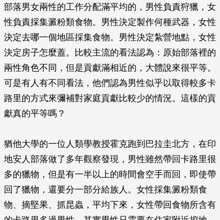
部落男女兩性的工作分配滿平均的，男性負責狩獵，女
性負責採集澱粉類食物。男性決定製作何種武器，女性
決定去哪一個地區採集食物。男性決定紮營地點，女性
決定房子怎麼蓋。比較主流的看法認為：原始部落裡的
兩性角色不同，但是貢獻滿相近的，大體說來很平等。
可是有人有不同看法，他們認為男性似乎以取得較多卡
路里的方式來彌補對家庭貢獻比較少的情況。這樣的貢
獻真的平等嗎？
猶他大學的一位人類學教授霍克跑到巴拉圭北方，在印
地安人部落做了多年觀察發現，男性雖然帶回卡路里很
多的獵物，但是有一半以上的時間會空手而回，即使帶
回了獵物，還要分一部分給族人。女性採集澱粉類食
物、摘堅果、抓昆蟲，平均下來，女性帶回食物所含有