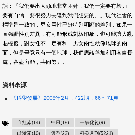
話：「我們要出人頭地非常困難，我們一定要有毅力，
要有自信，要很努力去達到我們想要的。」現代社會的
標準是一致的，男女兩性已無特別明顯的差別，如果一
直強調性別差異，有可能形成刻板印象，也可能讓人亂
貼標籤，對女性不一定有利。男女兩性就像地球的兩
面，但是畢竟只有一個地球，我們應該善加利用各自長
處，各盡所能，共同努力。
資料來源
《科學發展》2008年2月，422期，66 ~ 71頁
血紅素(14)
中風(19)
一氧化氮(9)
雌激素(10)
懷孕(22)
科發月刊(5221)