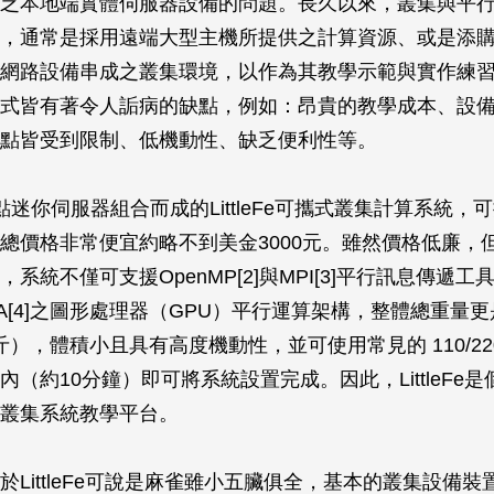
乏本地端實體伺服器設備的問題。長久以來，叢集與平
，通常是採用遠端大型主機所提供之計算資源、或是添
網路設備串成之叢集環境，以作為其教學示範與實作練
式皆有著令人詬病的缺點，例如：昂貴的教學成本、設
點皆受到限制、低機動性、缺乏便利性等。
點迷你伺服器組合而成的LittleFe可攜式叢集計算系統，
總價格非常便宜約略不到美金3000元。雖然價格低廉，
系統不僅可支援OpenMP[2]與MPI[3]平行訊息傳遞
CUDA[4]之圖形處理器（GPU）平行運算架構，整體總重量
公斤），體積小且具有高度機動性，並可使用常見的 110/2
內（約10分鐘）即可將系統設置完成。因此，LittleFe
叢集系統教學平台。
於LittleFe可說是麻雀雖小五臟俱全，基本的叢集設備