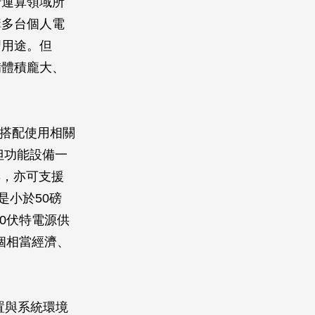
行運算領域所
購多台個人電
習用途。但
備體積龐大、
可搭配使用相關
但功能設備一
工具，亦可支援
更是小於50磅
20伏特電源供
是個相當經濟、
裝置與系統環境