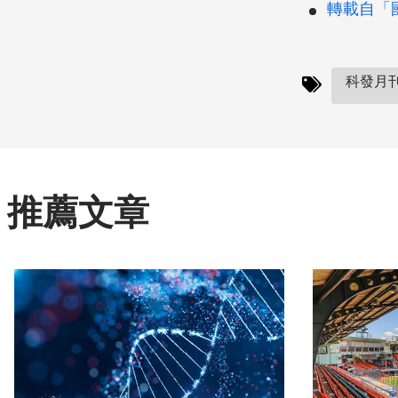
轉載自「
科發月刊(
推薦文章