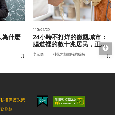
115/02/25
人為什麼
24小時不打烊的微觀城市：
腸道裡的數十兆居民，正悄
回
悄掌管你的大腦與健康
｜
李元傑
科技大觀園特約編輯
儲存書籤
儲
隱私權保護政策
服務條款