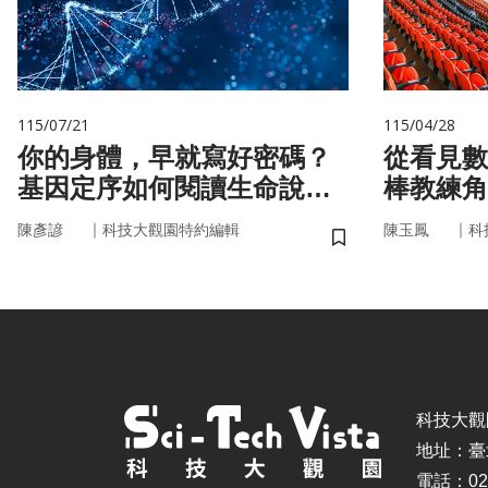
115/07/21
115/04/28
你的身體，早就寫好密碼？
從看見數
基因定序如何閱讀生命說明
棒教練角
書
｜
｜
陳彥諺
科技大觀園特約編輯
陳玉鳳
科
儲存書籤
科技大觀園 ©
地址：臺
電話：02-