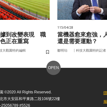
115/04/28
據到改變表現 職
當機器愈來愈強，
色正在重寫
還是需要運動？
｜
技大觀園特約編輯
鄒明珆
科技大觀園特約記者
儲存書籤
OPEN
2020 All Rights Reserved.
北市大安區和平東路二段106號22樓
25056789 #5526