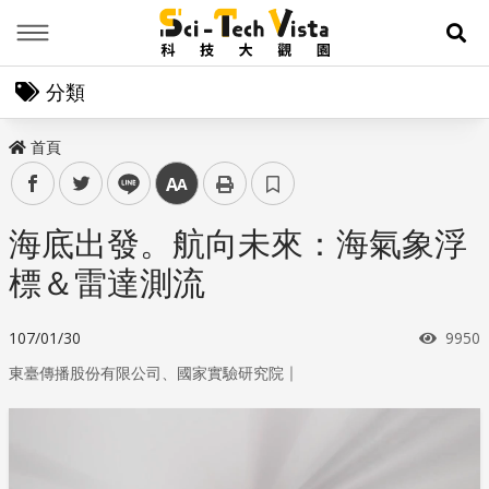
Menu
展
分類
首頁
facebook
twitter
line
中
海底出發。航向未來：海氣象浮
標＆雷達測流
瀏覽
107/01/30
9950
｜
東臺傳播股份有限公司、國家實驗研究院