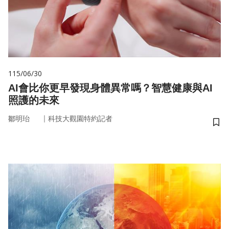
115/06/30
AI會比你更早發現身體異常嗎？智慧健康與AI
照護的未來
｜
鄒明珆
科技大觀園特約記者
儲