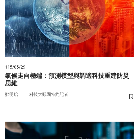
115/05/29
氣候走向極端：預測模型與調適科技重建防災
思維
｜
鄒明珆
科技大觀園特約記者
儲