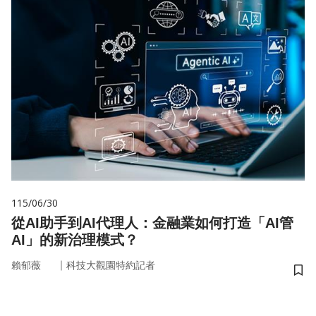
115/06/30
從AI助手到AI代理人：金融業如何打造「AI管
AI」的新治理模式？
｜
賴郁薇
科技大觀園特約記者
儲