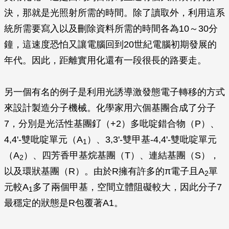
決，那就是光照射所需的時間。除了讀取外，利用這系
統所需要寫入以及刪除資料所需的時間各為10～30分
鐘，這速度恐怕又讓電腦回到20世紀電腦初期發展的
年代。因此，距離實用化還有一段很長的路要走。
另一個有名的例子是利用光誘導激發態電子轉移的方式
來設計製造分子機械。化學家用六個基團合成了分子
7，分別是光活性基團釕（+2）多吡啶錯合物（P）、
4,4'-雙吡啶單元（A
）、3,3'-雙甲基-4,4'-雙吡啶單元
1
（A
）、四芳香甲基烷基團（T）、連結基團（S），
2
以及環狀基團（R）。由於R擁有許多的π電子且A
單
2
元較A
多了兩個甲基，空間立體阻礙較大，因此分子7
1
最穩定的狀態是R包覆著A1。