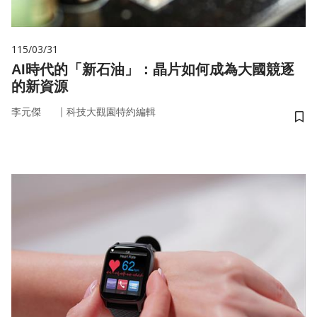
115/03/31
AI時代的「新石油」：晶片如何成為大國競逐
的新資源
｜
李元傑
科技大觀園特約編輯
儲