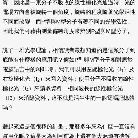
質，因此當一束分子不吸收的線性極化光通過時，光的
電場方向會被旋轉一個角度，旋轉的程度隨著光學活性
不同而改變。而P型與M型分子有著不同的光學活性，
因此我們可藉由測量偏轉角度來辨別P型與M型分子。
說了一堆光學理論，相信讀者最想知道的是這類分子到
底能有什麼樣的應用呢？假如P型與M型分子相對應於
電腦語言中的0和1時，我們可以用左旋極化光（I
）及
1
右旋極化光（I
）來寫入資料；使用分子不吸收的線性
2
極化光（I
）來讀取資料，相同波長的線性極化光
4
（I3）來消除資料，這不就是活生生的一個電腦記憶體
嗎？
聽起來這是個很棒的計畫，那麼多年來為什麼一直沒有
實用化呢？這是因為到目前為止還有個大麻煩有待解