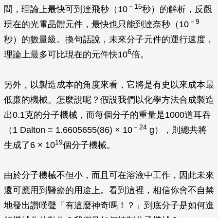
－15
間，理論上最快可到達飛秒（10
秒）的解析，反觀
－9
現在的光電晶體元件，最快也只能到達奈秒（10
秒）的數量級。換句話說，未來分子元件的運行速度，
6
理論上最多可比現在的元件快10
倍。
另外，以製造成本的角度來看，它將是有史以來成本最
低廉的機械。怎麼說呢？假設我們以化學方法合成製造
出0.1克的分子機械，而每個分子的重量是1000道耳吞
－24
（1 Dalton = 1.6605655(86) × 10
g），則總共將
19
生成了6 × 10
個分子機械。
由於分子機械不但小，而且可在溶液中工作，因此未來
還可應用到醫療的用途上。看到這裡，相信你會不自禁
地發出讚嘆聲「有這麼神奇嗎！？」到底分子是如何進