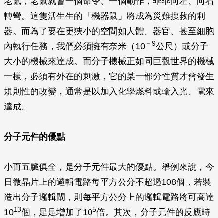
老鼠，老鼠就會一個命令、一個動作，乖乖向左、向右
轉彎。這隻活生生的「機器鼠」將成為災難搜救的利
器。而為了要在更狹小的空間如人體、器官、甚至細胞
－9
內執行任務，我們必須擁有奈米（10
公尺）或分子
大小的機械來達成。而分子機械正如同巨觀世界的機械
一樣，必須有外在的刺激，它的某一部分性質才會發生
規則性的改變，通常是以加入化學燃料或輸入光、電來
達成。
分子元件的優點
小而五臟俱全，是分子元件最大的優點。舉例來說，今
日微晶片上的邏輯電路每平方公分不超過108個，若製
造出分子邏輯閘，則每平方公分上的邏輯電路將可高達
13
5
10
個，足足增加了10
倍。其次，分子元件的反應時