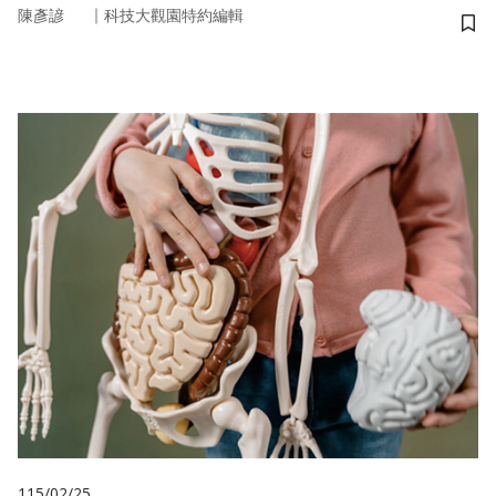
｜
陳彥諺
科技大觀園特約編輯
儲
115/02/25