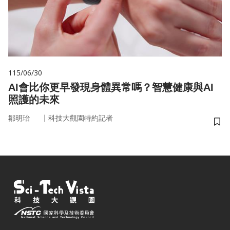
115/06/30
AI會比你更早發現身體異常嗎？智慧健康與AI
照護的未來
｜
鄒明珆
科技大觀園特約記者
儲