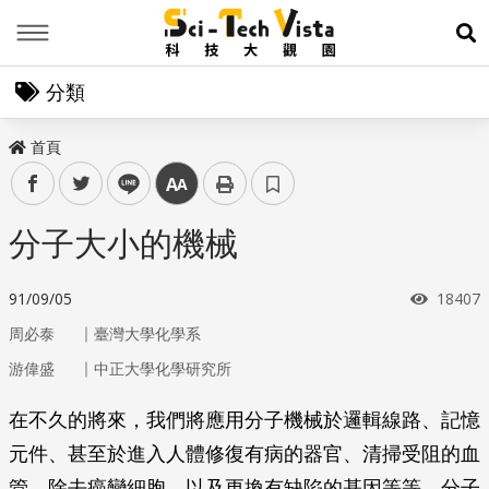
Menu
展
分類
首頁
facebook
twitter
line
中
分子大小的機械
瀏覽次
91/09/05
18407
｜
周必泰
臺灣大學化學系
｜
游偉盛
中正大學化學研究所
在不久的將來，我們將應用分子機械於邏輯線路、記憶
元件、甚至於進入人體修復有病的器官、清掃受阻的血
管、除去癌變細胞，以及更換有缺陷的基因等等。分子