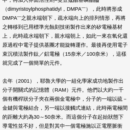
中，再加入界面活性劑–雙荳蔻酯基磷酯醯
—
（dimyristoylphosphatidyl，DMPA
），此時將形成
—
DMPA
之親水端朝下，疏水端向上的排列情形，再將
之轉移到已用標準光蝕刻技術製作出來的矽電極基材
上，此時疏水端朝下，親水端朝上，如此一來在氧化還
原過程中電子提供基團才能旋轉運作。最後再使用電子
束沉積法製作鈦／鋁電極（15奈米／100奈米），這樣
就完成了一個簡單的元件。
去年（2001），耶魯大學的一組化學家成功地製作出
分子開關式的記憶體（RAM）元件。他們以大約一千
個有機桿狀分子夾在兩個金電極中，分子的一端以硫－
金鍵與電極結合，另一端以接觸式連結，此時兩電極間
的距離大約為30～50奈米。而這個分子在起始狀態下
導電性並不好，但是對其中一個電極施以正電壓脈衝