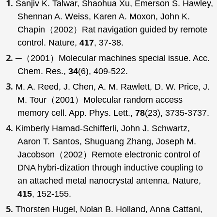
Sanjiv K. Talwar, Shaohua Xu, Emerson S. Hawley,
Shennan A. Weiss, Karen A. Moxon, John K.
Chapin（2002）Rat navigation guided by remote
control.
Nature
,
417
, 37-38.
─（2001）Molecular machines special issue.
Acc.
Chem. Res
.,
34
(6), 409-522.
M. A. Reed, J. Chen, A. M. Rawlett, D. W. Price, J.
M. Tour（2001）Molecular random access
memory cell.
App. Phys. Lett
.,
78
(23), 3735-3737.
Kimberly Hamad-Schifferli, John J. Schwartz,
Aaron T. Santos, Shuguang Zhang, Joseph M.
Jacobson（2002）Remote electronic control of
DNA hybri-dization through inductive coupling to
an attached metal nanocrystal antenna.
Nature
,
415
, 152-155.
Thorsten Hugel, Nolan B. Holland, Anna Cattani,