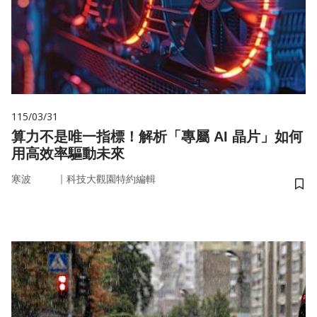
115/03/31
算力不是唯一指標！解析「專屬 AI 晶片」如何
用高效率驅動未來
｜
寒波
科技大觀園特約編輯
儲