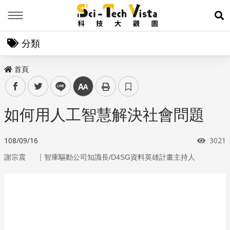
Menu
展
分類
首頁
facebook
twitter
line
中
如何用人工智慧解決社會問題
瀏覽
108/09/16
3021
｜
謝宗震
智庫驅動公司知識長/D4SG資料英雄計畫主持人