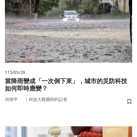
115/05/29
當降雨變成「一次倒下來」，城市的災防科技
如何即時應變？
｜
何楷平
科技大觀園特約記者
儲