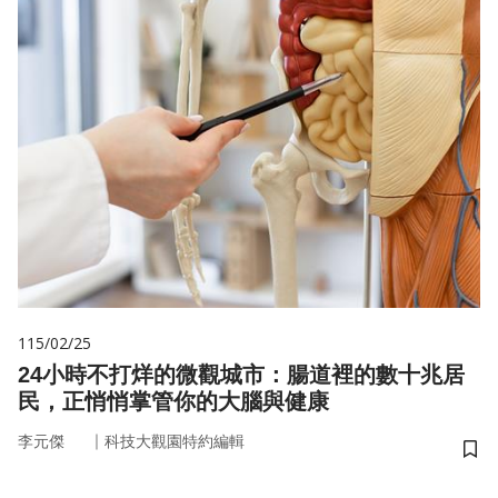
115/02/25
24小時不打烊的微觀城市：腸道裡的數十兆居
民，正悄悄掌管你的大腦與健康
｜
李元傑
科技大觀園特約編輯
儲