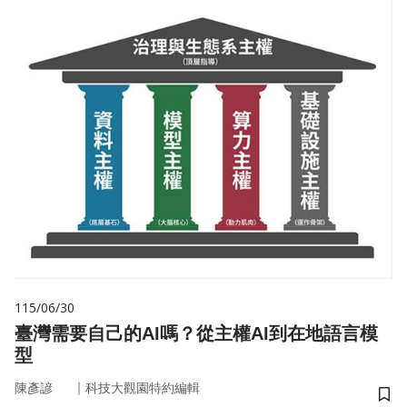
115/06/30
臺灣需要自己的AI嗎？從主權AI到在地語言模
型
｜
陳彥諺
科技大觀園特約編輯
儲