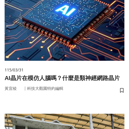
115/03/31
AI晶片在模仿人腦嗎？什麼是類神經網路晶片
｜
黃宜稜
科技大觀園特約編輯
儲