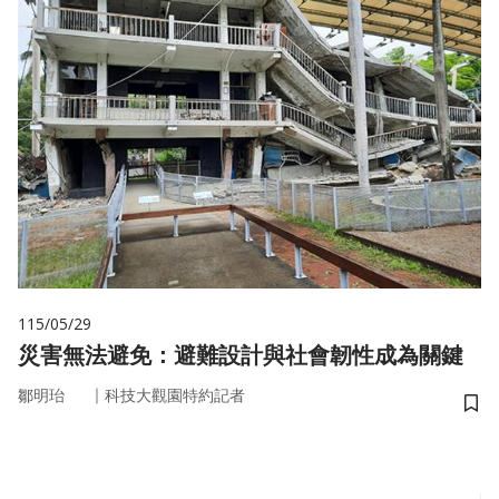
115/05/29
災害無法避免：避難設計與社會韌性成為關鍵
｜
鄒明珆
科技大觀園特約記者
儲