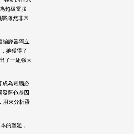
，為超級電腦
個挑戰雖然非常
，讓編譯器獨立
中，她獲得了
提出了一組強大
算成為電腦必
開發藍色基因
計畫，用來分析蛋
原本的難題，