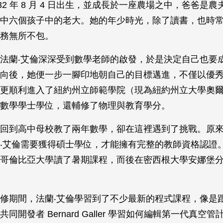
932 年 8 月 4 日出生，並成長於一座農場之中，爸爸是
中六個孩子中的老大。她的年少時光，除了讀書，也時
務無所不包。
法蘭‧艾倫深深受到數學老師的啟發，於是決定自己也要
向後，她便一步一腳印地朝自己的目標邁進，不僅以優
更順利進入了紐約州立師範學院（現為紐約州立大學奧
數學學士學位，還輔修了物理與教育學分。
回到高中母校教了兩年數學，卻在這裡遇到了挑戰。原
‧艾倫需要獲得碩士學位，才能擁有完整的教師資格認證
哥倫比亞大學讀了暑期課程，而後在密西根大學安娜堡
修期間，法蘭‧艾倫學習到了不少最新的程式課程，像是跟著
同開發者 Bernard Galler 學習如何編輯第一代真空管計