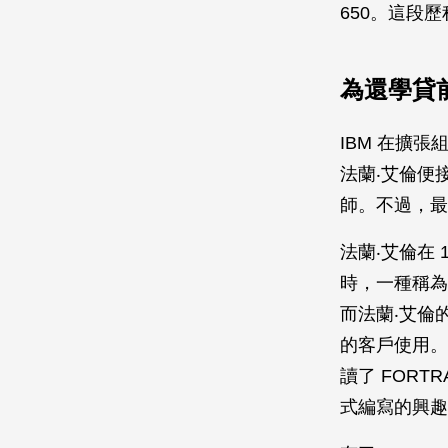
650。這段
為還學貸前
IBM 在擴
法蘭‧艾倫便
師。不過，最後
法蘭‧艾倫在 
時，一種稱為
而法蘭‧艾倫
的客戶使用。
讀了 FORT
式編寫的興趣