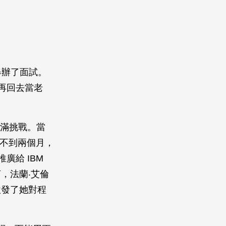
舉辦了面試。
，再回去當老
就充滿挑戰。當
布不到兩個月，
廣給 IBM
，法蘭‧艾倫
「激發了她對程