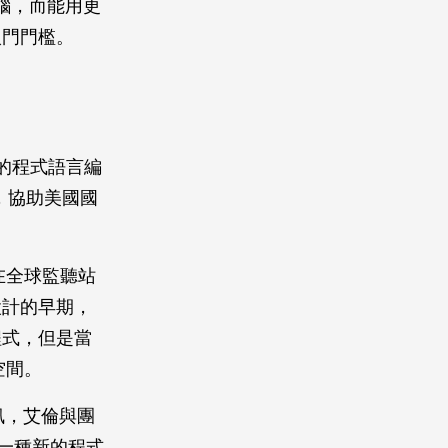
電腦，而能用更
入門門檻。
尖端的程式語言編
計畫，協助美國國
諜在全球監聽站
設計的早期，
程式，但是當
空間。
訊，艾倫與團
及一種新的程式