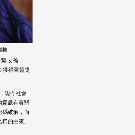
 授權
蘭‧艾倫
一位獲得圖靈獎
提到，現今社會
的貢獻有著關
密碼破解，而
名稱的由來。