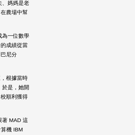
農夫、媽媽是老
常在農場中幫
成為一位數學
秀的成績從當
爾巴尼分
來，根據當時
。於是，她開
分校順利獲得
 MAD 這
算機 IBM