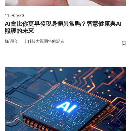
115/06/30
AI會比你更早發現身體異常嗎？智慧健康與AI
照護的未來
｜
鄒明珆
科技大觀園特約記者
儲