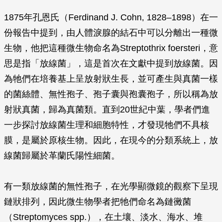
1875年孔恩氏（Ferdinand J. Cohn, 1828–1898）在一
份報告中提到，由人體淚腺的結石中可以分離出一種微
生物，他把這種微生物命名為
Streptothrix foersteri
，意
思是指「放線菌」，這是首次在文獻中提到放線菌。因
為牠們在培養基上呈放射狀生長，並可產生與真菌一樣
的菌絲體、無性孢子、孢子囊與孢囊孢子，所以稱為放
射狀真菌，歸為真菌類。直到20世紀中葉，學者們進
一步探討放線菌生理和細胞特性，才發現牠們不具核
膜，是屬於原核生物。因此，在現今的分類系統上，放
線菌歸屬於革蘭氏陽性細菌。
有一類放線菌的無性孢子，在光學顯微鏡的觀察下呈現
鏈狀排列，因此微生物學者把牠們命名為鏈黴菌
（
Streptomyces
spp.），在土壤、淡水、海水、堆