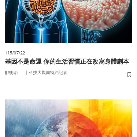
115/07/22
基因不是命運 你的生活習慣正在改寫身體劇本
｜
鄒明珆
科技大觀園特約記者
儲