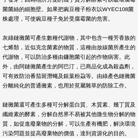
菌菌絲的細胞壁。如果把豌豆種子粉衣以WYEC108菌
株處理，可使豌豆種子免於受腐霉菌的危害。
灰綠鏈黴菌可產生數種代謝物，其中包含一種芳香族的
七烯類，近似克念菌素的物質，這種由放線菌所產生的
代謝物，可以防治多種由鐮胞菌引起的作物病害。此
外，由阿鏈黴菌產生的阿巴汀，已商品化成為殺蟲劑，
可有效防治番茄斑潛蠅及銀葉粉蝨等。由綠產色鏈黴菌
分離純化的普通黴素，也用於莧屬雜草的防除工作。
鏈黴菌還可產生多種可分解蛋白質、木質素、幾丁質及
纖維素的酵素，分解自然界不易被其他微生物分解的物
質，如促進廢棄物的分解，可以生產有機肥，解決環境
污染問題並提高廢棄物的價值，達到資源化的目的。