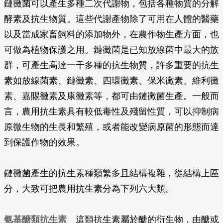
鏈黴菌可以產生多種二次代謝物，包括各種物質的分解
酵素及抗生物質。這些代謝產物除了可用在人體的醫藥
以及當成家畜飼料的添加物外，在農作物生產方面，也
可做為植物保護之用。鏈黴菌是已知放線菌中最大的族
群，可產生高達一千多種的抗生物質，許多重要的抗生
素如放線菌素、鏈黴素、四環黴素、保米黴素、維利黴
素、嘉賜黴素及康黴素等，都可由鏈黴菌生產。一般而
言，農用抗生素具有較低毒性及殘留性質，可以抑制病
原微生物的生長和繁殖，或者能改變病原菌的形態而達
到保護作物的效果。
鏈黴菌產生的抗生素種類繁多且結構複雜，從結構上區
分，大致可把農用抗生素分為下列六大類。
氨基醣類抗生素
這類抗生素屬於醣的衍生物，由醣或