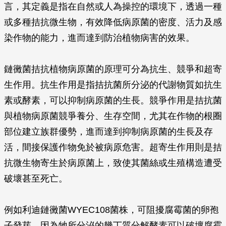
言，其定義是指在自然或人為操控的環境下，透過一種
或多種拮抗微生物，有效降低病原菌的密度、活力及感
染作物的能力，進而達到防治植物病害的效果。
鏈黴菌拮抗植物病原菌的原理可分為抗生、競爭和超寄
生作用。抗生作用是指拮抗菌所分泌的代謝物質如抗生
素或酵素，可以抑制病原菌的生長。競爭作用是拮抗菌
與植物病原菌競爭養分、生存空間，尤其在作物的根圈
部位建立族群優勢，進而達到抑制病原菌的生長及存
活，間接保護作物免於被病原危害。超寄生作用則是拮
抗微生物寄生於病原菌上，致使其菌絲或生殖構造遭受
破壞甚至死亡。
例如利迪鏈黴菌WYEC108菌株，可阻擾腐霉菌的卵孢
子發芽，因為牠所分泌的幾丁質分解酵素可以破壞腐霉