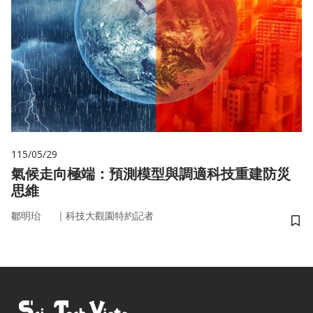
115/05/29
氣候走向極端：預測模型與調適科技重建防災
思維
｜
鄒明珆
科技大觀園特約記者
儲