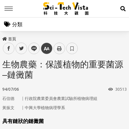
Menu
展
分類
首頁
facebook
twitter
line
中
生物農藥：保護植物的重要菌源
–鏈黴菌
瀏覽次
94/07/06
30513
｜
石信德
行政院農業委員會農業試驗所植物病理組
｜
黃振文
中興大學植物病理學系
具有鏈狀的鏈黴菌