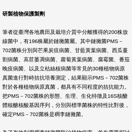
研製植物保護製劑
筆者從臺灣各地農田及栽培介質中分離獲得的200株放
線菌中，有196株屬於鏈黴菌屬。其中鏈黴菌PMS－
702菌株分別與芒果炭疽病菌、甘藍黃葉病菌、西瓜蔓
割病菌、萵苣萎凋病菌、蘿蔔黃葉病菌、腐霉菌、番茄
晚疫病菌、以及立枯絲核病菌等常見的30種植物病原
真菌進行對峙拮抗培養測定，結果顯示PMS－702菌株
對於各種植物病原真菌，都具有不同程度的拮抗能力。
把PMS－702菌株的形態、生理、生化特徵及16S核醣
體核醣核酸基因序列，分別與標準菌株的特性比對後，
確定PMS－702菌株是稠李鏈黴菌。