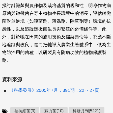
探討鏈黴菌與農作物及栽培基質的親和性，明瞭作物病
原菌與鏈黴菌在寄主植物生長環境中的消長，評估鏈黴
菌對於逆境（如殺菌劑、殺蟲劑、除草劑等）環境的抗
感性，以及追蹤鏈黴菌生長與繁殖的必備條件等。此
外，對於牠在田間的施用技術及儲架壽命等，都應不斷
地追蹤與改良，進而把牠導入農業生態體系中，做為生
物防治用的菌種，以研製具有防病功效的植物保護製
劑。
資料來源
《科學發展》2005年7月，391期，22 ~ 27頁
拮抗細菌(3)
蘇力菌(10)
科發月刊(5221)