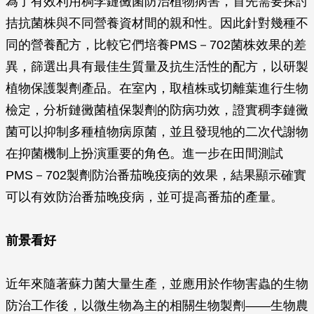
為了有效利用稠李鏈黴菌防治植物病害，首先需要探討
拮抗菌株與不同營養資材間的親和性。因此針對幾種不
同的營養配方，比較它們培養PMS－702菌株效果的差
異，篩選出具有最佳生質量及抗生活性的配方，以研製
植物保護製劑產品。在室內，取植株或切離葉進行生物
檢定，分析鏈黴菌植保製劑的防病功效，證實稠李鏈黴
菌可以抑制多種植物病原菌，並且發現牠的二次代謝物
在抑菌機制上扮演重要的角色。進一步在田間測試
PMS－702製劑防治番茄晚疫病的效果，結果顯示確實
可以有效防治番茄晚疫病，並可提高番茄的產量。
前景看好
近年來隨著蘇力菌大量生產，並應用於作物害蟲的生物
防治工作後，以微生物為主的相關生物製劑——生物農