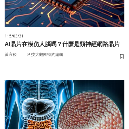
115/03/31
AI晶片在模仿人腦嗎？什麼是類神經網路晶片
｜
黃宜稜
科技大觀園特約編輯
儲