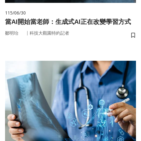
115/06/30
當AI開始當老師：生成式AI正在改變學習方式
｜
鄒明珆
科技大觀園特約記者
儲