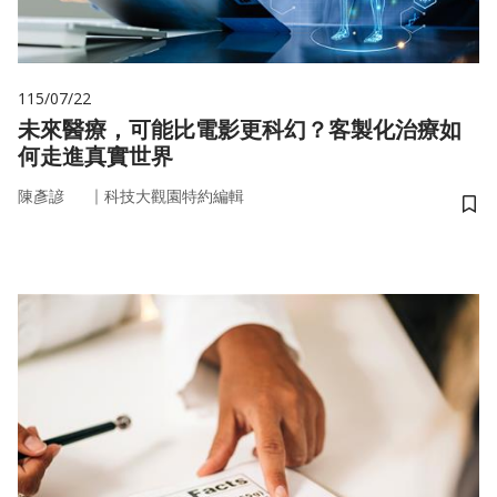
115/07/22
未來醫療，可能比電影更科幻？客製化治療如
何走進真實世界
｜
陳彥諺
科技大觀園特約編輯
儲