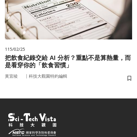
115/02/25
把飲食紀錄交給 AI 分析？重點不是算熱量，而
是看穿你的「飲食習慣」
｜
黃宜稜
科技大觀園特約編輯
儲