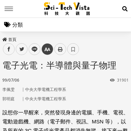
Menu
展
分類
首頁
facebook
twitter
line
中
電子光電：半導體與量子物理
瀏覽次
99/07/06
31901
｜
李佩雯
中央大學電機工程學系
｜
郭明庭
中央大學電機工程學系
設想你一早醒來，突然發現身邊的電腦、手機、電視、
電動遊戲機、網路（電子郵件、視訊、MSN 等），以
及所有的 3C 電子或光電產品都消失無蹤，接下來一整