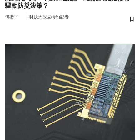
驅動防災決策？
｜
何楷平
科技大觀園特約記者
儲