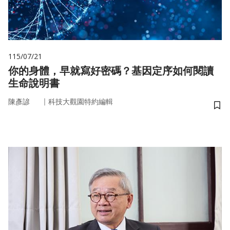
115/07/21
你的身體，早就寫好密碼？基因定序如何閱讀
生命說明書
｜
陳彥諺
科技大觀園特約編輯
儲