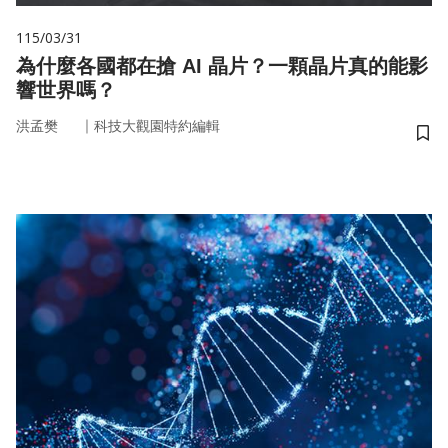
115/03/31
為什麼各國都在搶 AI 晶片？一顆晶片真的能影
響世界嗎？
｜
洪孟樊
科技大觀園特約編輯
儲