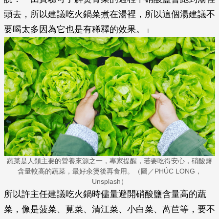
頭去，所以建議吃火鍋菜煮在湯裡，所以這個湯建議不
要喝太多因為它也是有稀釋的效果。」
蔬菜是人類主要的營養來源之一，專家提醒，若要吃得安心，硝酸鹽
含量較高的蔬菜，最好汆燙後再食用。（圖／PHÚC LONG，
Unsplash）
所以許主任建議吃火鍋時儘量避開硝酸鹽含量高的蔬
菜，像是菠菜、莧菜、清江菜、小白菜、萵苣等，要不