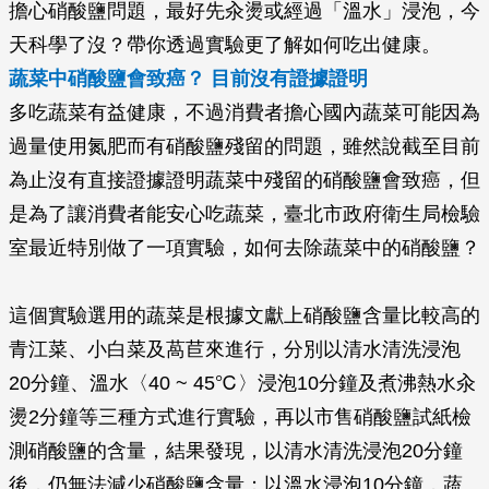
擔心硝酸鹽問題，最好先汆燙或經過「溫水」浸泡，今
天科學了沒？帶你透過實驗更了解如何吃出健康。
蔬菜中硝酸鹽會致癌？ 目前沒有證據證明
多吃蔬菜有益健康，不過消費者擔心國內蔬菜可能因為
過量使用氮肥而有硝酸鹽殘留的問題，雖然說截至目前
為止沒有直接證據證明蔬菜中殘留的硝酸鹽會致癌，但
是為了讓消費者能安心吃蔬菜，臺北市政府衛生局檢驗
室最近特別做了一項實驗，如何去除蔬菜中的硝酸鹽？
這個實驗選用的蔬菜是根據文獻上硝酸鹽含量比較高的
青江菜、小白菜及萵苣來進行，分別以清水清洗浸泡
20分鐘、溫水〈40 ~ 45℃〉浸泡10分鐘及煮沸熱水汆
燙2分鐘等三種方式進行實驗，再以市售硝酸鹽試紙檢
測硝酸鹽的含量，結果發現，以清水清洗浸泡20分鐘
後，仍無法減少硝酸鹽含量；以溫水浸泡10分鐘，蔬