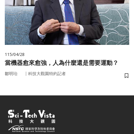
115/04/28
當機器愈來愈強，人為什麼還是需要運動？
｜
鄒明珆
科技大觀園特約記者
儲